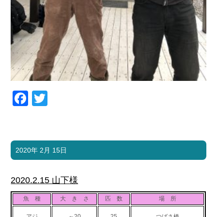
Facebook
Twitter
2020年 2月 15日
2020.2.15 山下様
魚 種
大 き さ
匹 数
場 所
アジ
～20
25
つばさ橋