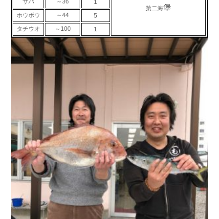
サバ
～36
1
堡
第二海
お問い合わせ
会社概要
ホウボウ
～44
5
Contact us
Company
タチウオ
～100
1
採用情報
リンク集
Recruit
Link