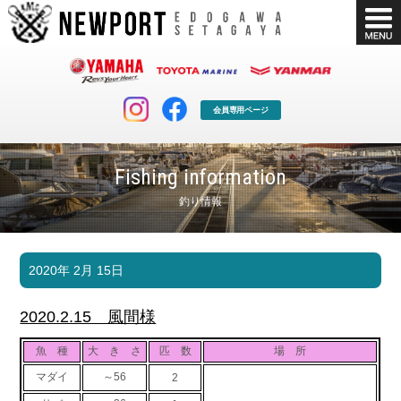
会員専用ページ
Fishing information
釣り情報
マリンクラブ
ボート販売
2020年 2月 15日
マリンライフを堪能したい！
安心・納得のボート選び！
ボート免許
シースタイル
2020.2.15 風間様
長年の実績と信頼！
Sea-Style
魚 種
大 き さ
匹 数
場 所
店舗情報
公式ブログ
マダイ
～56
2
Shop Info.
Blog