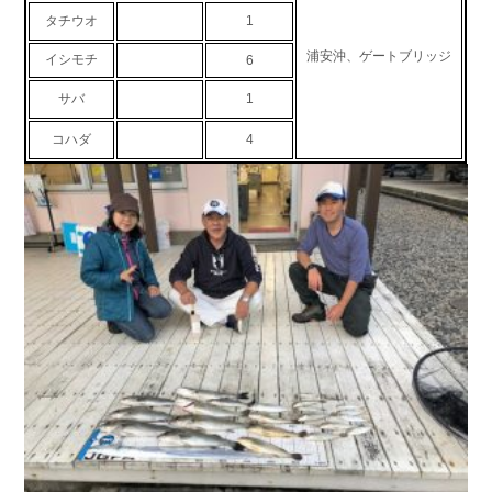
タチウオ
1
お問い合わせ
会社概要
Contact us
Company
浦安沖、ゲートブリッジ
イシモチ
6
採用情報
リンク集
サバ
1
Recruit
Link
コハダ
4