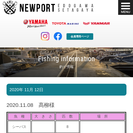
会員専用ページ
Fishing information
釣り情報
マリンクラブ
ボート販売
2020年 11月 12日
マリンライフを堪能したい！
安心・納得のボート選び！
ボート免許
シースタイル
2020.11.08 髙柳様
長年の実績と信頼！
Sea-Style
魚 種
大 き さ
匹 数
場 所
店舗情報
公式ブログ
シーバス
8
Shop Info.
Blog