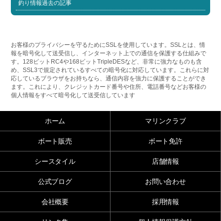
釣り情報過去の記事
お客様のプライバシーを守るためにSSLを使用しています。SSLとは、情
報を暗号化して送受信し、インターネット上での通信を保護する仕組みで
す。128ビットRC4や168ビットTripleDESなど、非常に強力なものも含
め、SSL3で規定されているすべての暗号化に対応しています。これらに対
応しているブラウザをお持ちなら、通信内容を強力に保護することができ
ます。これにより、クレジットカード番号や住所、電話番号などお客様の
個人情報をすべて暗号化して送受信しています
ホーム
マリンクラブ
ボート販売
ボート免許
シースタイル
店舗情報
公式ブログ
お問い合わせ
会社概要
採用情報