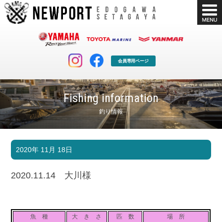
会員専用ページ
Fishing information
釣り情報
マリンクラブ
ボート販売
2020年 11月 18日
マリンライフを堪能したい！
安心・納得のボート選び！
ボート免許
シースタイル
2020.11.14 大川様
長年の実績と信頼！
Sea-Style
店舗情報
公式ブログ
Shop Info.
Blog
魚 種
大 き さ
匹 数
場 所