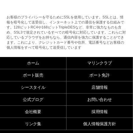
お客様のプライバシーを守るためにSSLを使用しています。SSLとは、情
報を暗号化して送受信し、インターネット上での通信を保護する仕組みで
す。128ビットRC4や168ビットTripleDESなど、非常に強力なものも含
め、SSL3で規定されているすべての暗号化に対応しています。これらに対
応しているブラウザをお持ちなら、通信内容を強力に保護することができ
ます。これにより、クレジットカード番号や住所、電話番号などお客様の
個人情報をすべて暗号化して送受信しています
ホーム
マリンクラブ
ボート販売
ボート免許
シースタイル
店舗情報
公式ブログ
お問い合わせ
会社概要
採用情報
リンク集
個人情報保護方針