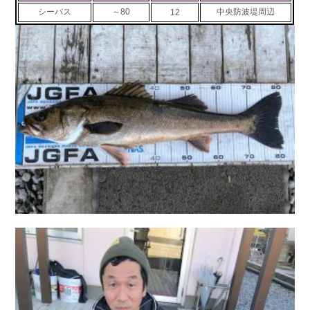
シーバス
～80
中央防波堤周辺
12
お問い合わせ
会社概要
Contact us
Company
採用情報
リンク集
Recruit
Link