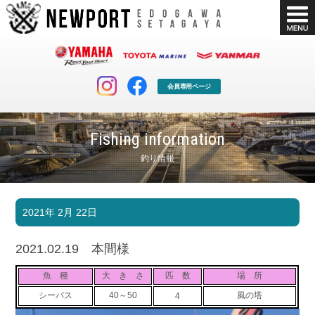
会員専用ページ
Fishing information
釣り情報
マリンクラブ
ボート販売
2021年 2月 22日
マリンライフを堪能したい！
安心・納得のボート選び！
ボート免許
シースタイル
2021.02.19 本間様
長年の実績と信頼！
Sea-Style
魚 種
大 き さ
匹 数
場 所
店舗情報
公式ブログ
シーバス
40～50
風の塔
4
Shop Info.
Blog