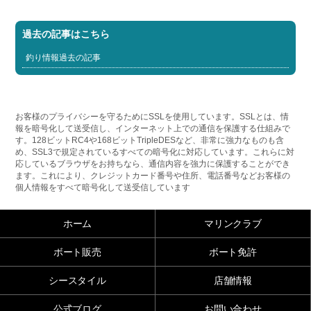
過去の記事はこちら
釣り情報過去の記事
お客様のプライバシーを守るためにSSLを使用しています。SSLとは、情
報を暗号化して送受信し、インターネット上での通信を保護する仕組みで
す。128ビットRC4や168ビットTripleDESなど、非常に強力なものも含
め、SSL3で規定されているすべての暗号化に対応しています。これらに対
応しているブラウザをお持ちなら、通信内容を強力に保護することができ
ます。これにより、クレジットカード番号や住所、電話番号などお客様の
個人情報をすべて暗号化して送受信しています
ホーム
マリンクラブ
ボート販売
ボート免許
シースタイル
店舗情報
公式ブログ
お問い合わせ