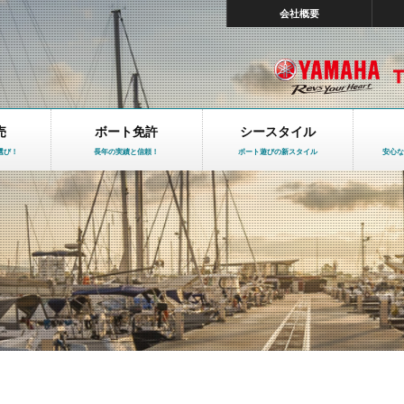
会社概要
売
ボート免許
シースタイル
選び！
長年の実績と信頼！
ボート遊びの新スタイル
安心な