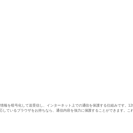
情報を暗号化して送受信し、インターネット上での通信を保護する仕組みです。128ビッ
対応しているブラウザをお持ちなら、通信内容を強力に保護することができます。こ