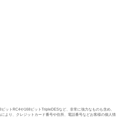
トRC4や168ビットTripleDESなど、非常に強力なものも含め、
れにより、クレジットカード番号や住所、電話番号などお客様の個人情