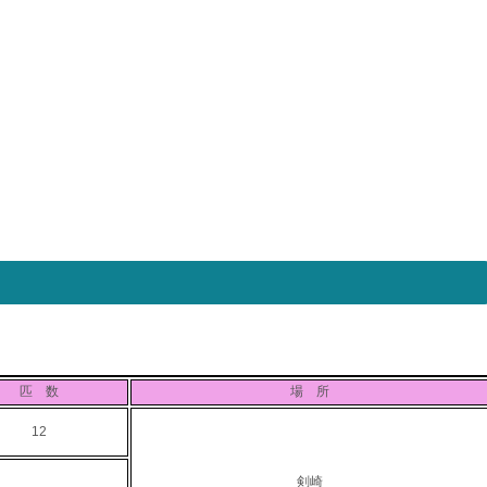
匹 数
場 所
12
剣崎