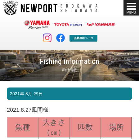
会員専用ページ
Fishing information
釣り情報
マリンクラブ
ボート販売
2021年 8月 29日
マリンライフを堪能したい！
安心・納得のボート選び！
ボート免許
シースタイル
2021.8.27風間様
長年の実績と信頼！
Sea-Style
大きさ
魚種
匹数
場所
店舗情報
公式ブログ
（㎝）
Shop Info.
Blog