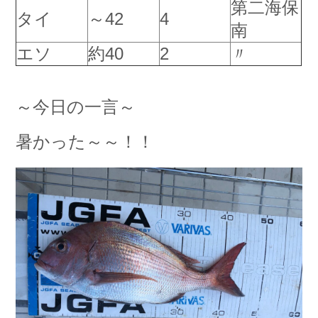
第二海保
タイ
～42
4
お問い合わせ
会社概要
南
Contact us
Company
エソ
約40
2
〃
採用情報
リンク集
Recruit
Link
～今日の一言～
暑かった～～！！