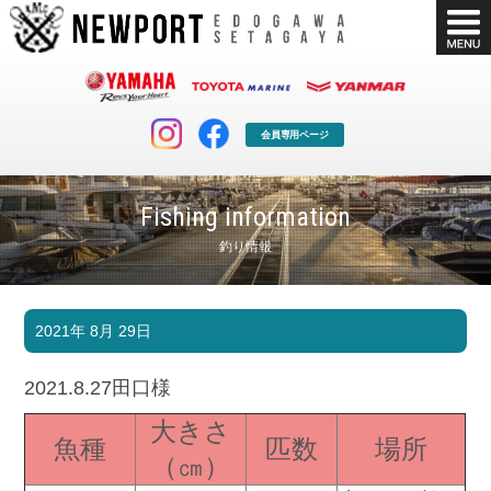
会員専用ページ
Fishing information
釣り情報
マリンクラブ
ボート販売
2021年 8月 29日
マリンライフを堪能したい！
安心・納得のボート選び！
ボート免許
シースタイル
2021.8.27田口様
長年の実績と信頼！
Sea-Style
大きさ
魚種
匹数
場所
店舗情報
公式ブログ
（㎝）
Shop Info.
Blog