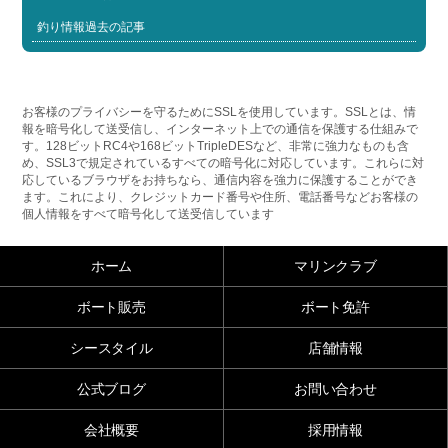
釣り情報過去の記事
お客様のプライバシーを守るためにSSLを使用しています。SSLとは、情
報を暗号化して送受信し、インターネット上での通信を保護する仕組みで
す。128ビットRC4や168ビットTripleDESなど、非常に強力なものも含
め、SSL3で規定されているすべての暗号化に対応しています。これらに対
応しているブラウザをお持ちなら、通信内容を強力に保護することができ
ます。これにより、クレジットカード番号や住所、電話番号などお客様の
個人情報をすべて暗号化して送受信しています
ホーム
マリンクラブ
ボート販売
ボート免許
シースタイル
店舗情報
公式ブログ
お問い合わせ
会社概要
採用情報