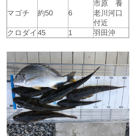
市原 養
お問い合わせ
会社概要
マゴチ
約50
6
老川河口
Contact us
Company
付近
採用情報
リンク集
クロダイ
45
1
羽田沖
Recruit
Link