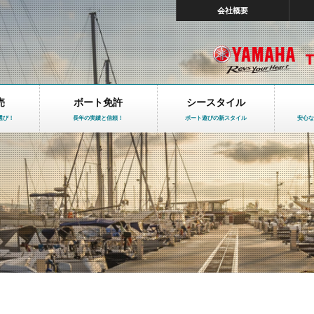
会社概要
売
ボート免許
シースタイル
選び！
長年の実績と信頼！
ボート遊びの新スタイル
安心な