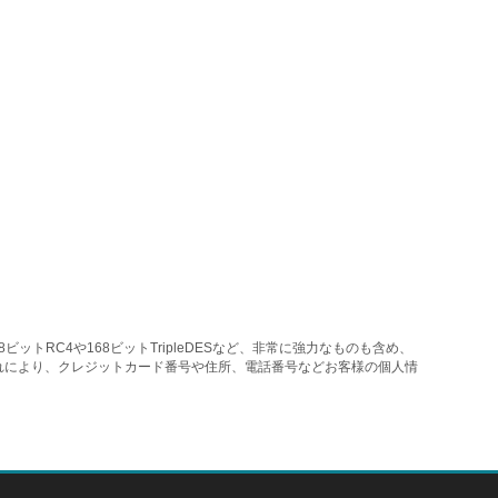
トRC4や168ビットTripleDESなど、非常に強力なものも含め、
れにより、クレジットカード番号や住所、電話番号などお客様の個人情