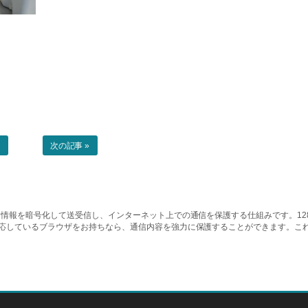
事
次の記事 »
情報を暗号化して送受信し、インターネット上での通信を保護する仕組みです。128ビッ
対応しているブラウザをお持ちなら、通信内容を強力に保護することができます。こ