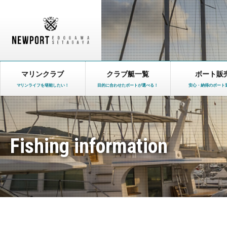
マリンクラブ
クラブ艇一覧
ボート販
マリンライフを堪能したい！
目的に合わせたボートが選べる！
安心・納得のボート
Fishing information