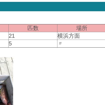
）
匹数
場所
21
横浜方面
5
〃