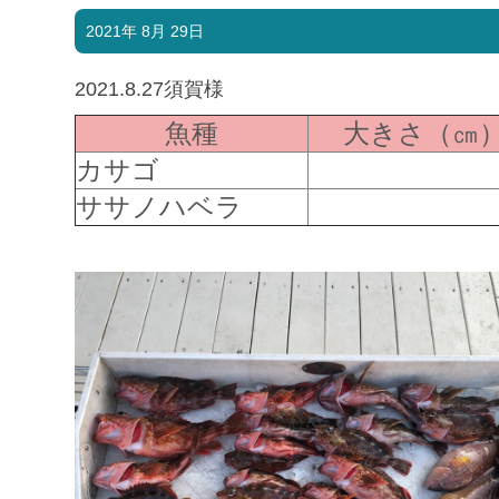
2021年 8月 29日
2021.8.27須賀様
魚種
大きさ（㎝
カサゴ
ササノハベラ