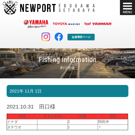
会員専用ページ
Fishing information
釣り情報
マリンクラブ
ボート販売
2021年 11月 1日
マリンライフを堪能したい！
安心・納得のボート選び！
ボート免許
シースタイル
2021.10.31 田口様
長年の実績と信頼！
Sea-Style
魚種
大きさ(cm)
匹数
場所
イナダ
2
羽田沖
店舗情報
公式ブログ
タチウオ
1
〃
Shop Info.
Blog