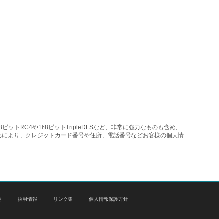
トRC4や168ビットTripleDESなど、非常に強力なものも含め、
れにより、クレジットカード番号や住所、電話番号などお客様の個人情
要
採用情報
リンク集
個人情報保護方針