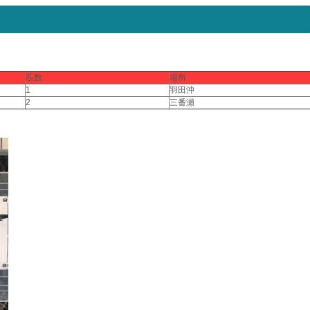
匹数
場所
1
羽田沖
2
三番瀬