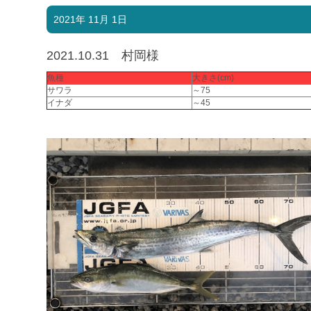
2021年 11月 1日
2021.10.31 村岡様
魚種
大きさ(cm)
サワラ
～75
イナダ
～45