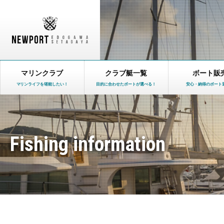
マリンクラブ
クラブ艇一覧
ボート販
マリンライフを堪能したい！
目的に合わせたボートが選べる！
安心・納得のボート
Fishing information