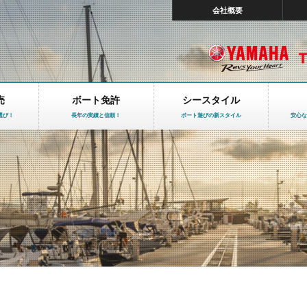
会社概要
売
ボート免許
シースタイル
選び！
長年の実績と信頼！
ボート遊びの新スタイル
安心な