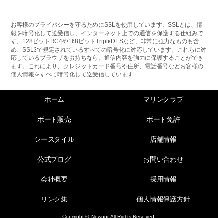
お客様のプライバシーを守るためにSSLを使用しています。SSLとは、情
報を暗号化して送受信し、インターネット上での通信を保護する仕組みで
す。128ビットRC4や168ビットTripleDESなど、非常に強力なものも含
め、SSL3で規定されているすべての暗号化に対応しています。これらに対
応しているブラウザをお持ちなら、通信内容を強力に保護することができ
ます。これにより、クレジットカード番号や住所、電話番号などお客様の
個人情報をすべて暗号化して送受信しています
ホーム
マリンクラブ
ボート販売
ボート免許
シースタイル
店舗情報
公式ブログ
お問い合わせ
会社概要
採用情報
リンク集
個人情報保護方針
Copyright © Newport All Rights Reserved.