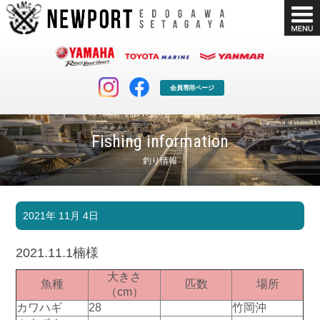
会員専用ページ
Fishing information
釣り情報
マリンクラブ
ボート販売
2021年 11月 4日
マリンライフを堪能したい！
安心・納得のボート選び！
ボート免許
シースタイル
2021.11.1楠様
長年の実績と信頼！
Sea-Style
大きさ
魚種
匹数
場所
店舗情報
公式ブログ
（cm）
Shop Info.
Blog
カワハギ
28
竹岡沖