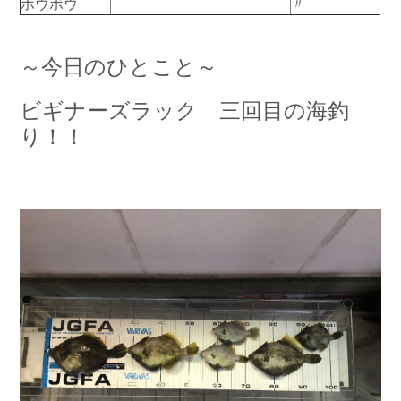
ホウボウ
〃
お問い合わせ
会社概要
Contact us
Company
～今日のひとこと～
採用情報
リンク集
Recruit
Link
ビギナーズラック 三回目の海釣
り！！