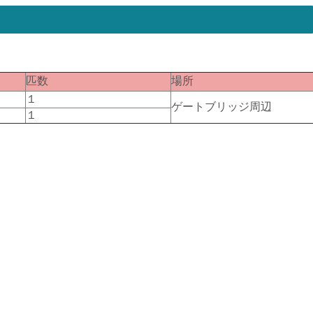
匹数
場所
１
ゲートブリッジ周辺
１