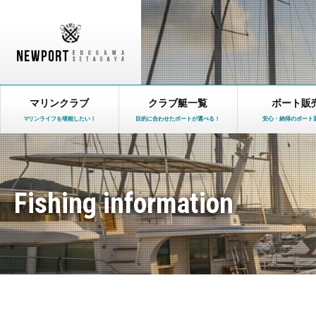
マリンクラブ
クラブ艇一覧
ボート販
マリンライフを堪能したい！
目的に合わせたボートが選べる！
安心・納得のボート
Fishing information