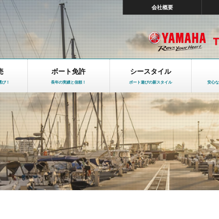
会社概要
売
ボート免許
シースタイル
選び！
長年の実績と信頼！
ボート遊びの新スタイル
安心な