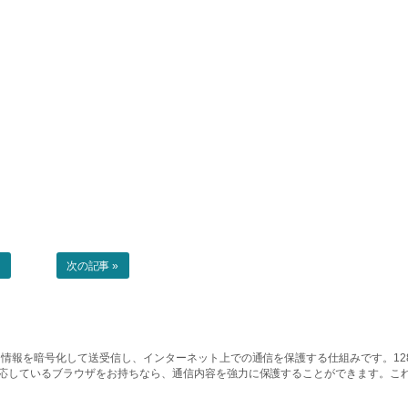
事
次の記事 »
情報を暗号化して送受信し、インターネット上での通信を保護する仕組みです。128ビッ
対応しているブラウザをお持ちなら、通信内容を強力に保護することができます。こ