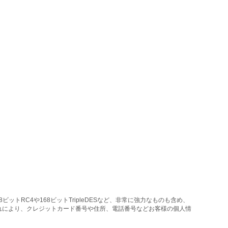
トRC4や168ビットTripleDESなど、非常に強力なものも含め、
れにより、クレジットカード番号や住所、電話番号などお客様の個人情