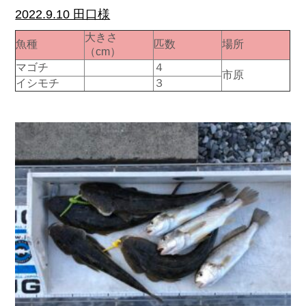
2022.9.10 田口様
大きさ
魚種
匹数
場所
（cm）
マゴチ
４
市原
イシモチ
３