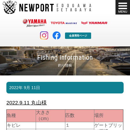
会員専用ページ
Fishing information
釣り情報
マリンクラブ
ボート販売
2022年 9月 11日
マリンライフを堪能したい！
安心・納得のボート選び！
ボート免許
シースタイル
2022.9.11 丸山様
長年の実績と信頼！
Sea-Style
大きさ
魚種
匹数
場所
店舗情報
公式ブログ
（cm）
Shop Info.
Blog
キビレ
１
ゲートブリッ