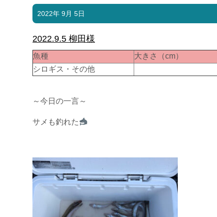
2022年 9月 5日
2022.9.5 柳田様
魚種
大きさ（cm）
シロギス・その他
～今日の一言～
サメも釣れた