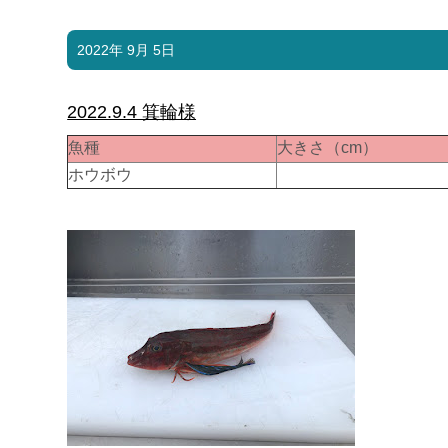
2022年 9月 5日
2022.9.4 箕輪様
魚種
大きさ（cm）
ホウボウ