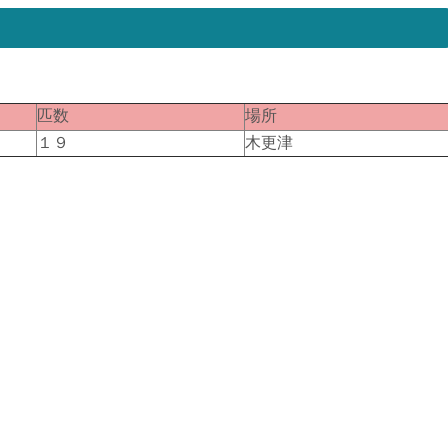
匹数
場所
１９
木更津