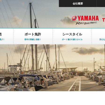
会社概要
売
ボート免許
シースタイル
選び！
長年の実績と信頼！
ボート遊びの新スタイル
安心な