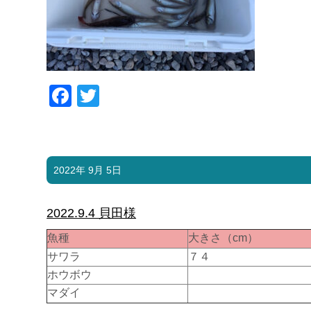
Facebook
Twitter
2022年 9月 5日
2022.9.4 貝田様
魚種
大きさ（cm）
サワラ
７４
ホウボウ
マダイ