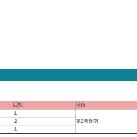
匹数
場所
１
２
第2海堡南
１