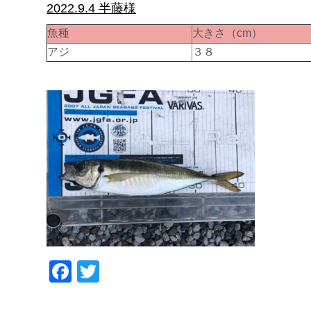
2022.9.4 半藤様
魚種
大きさ（cm）
アジ
３８
Facebook
Twitter