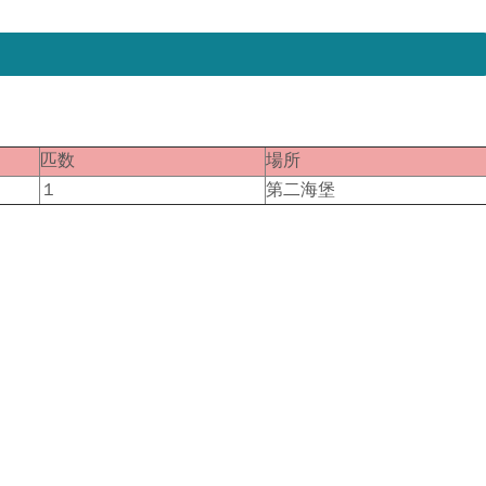
匹数
場所
１
第二海堡