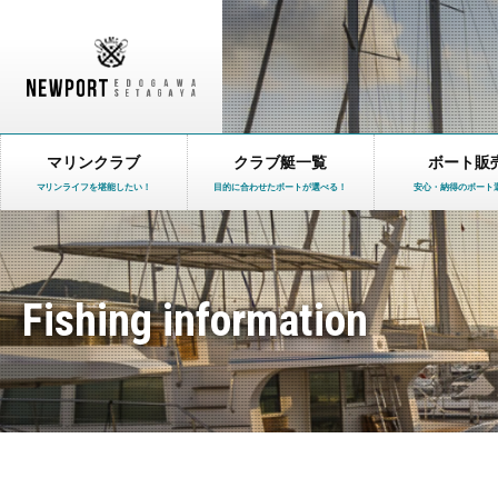
マリンクラブ
クラブ艇一覧
ボート販
マリンライフを堪能したい！
目的に合わせたボートが選べる！
安心・納得のボート
Fishing information