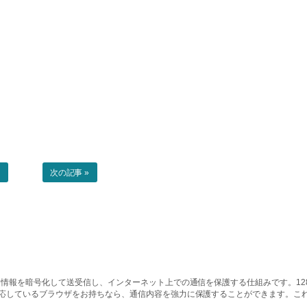
事
次の記事 »
情報を暗号化して送受信し、インターネット上での通信を保護する仕組みです。128ビッ
対応しているブラウザをお持ちなら、通信内容を強力に保護することができます。こ