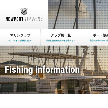
マリンクラブ
クラブ艇一覧
ボート販
マリンライフを堪能したい！
目的に合わせたボートが選べる！
安心・納得のボート
Fishing information