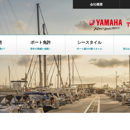
会社概要
売
ボート免許
シースタイル
選び！
長年の実績と信頼！
ボート遊びの新スタイル
安心な