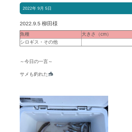
2022年 9月 5日
2022.9.5 柳田様
魚種
大きさ（cm）
シロギス・その他
～今日の一言～
サメも釣れた