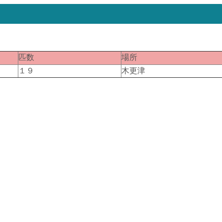
匹数
場所
１９
木更津