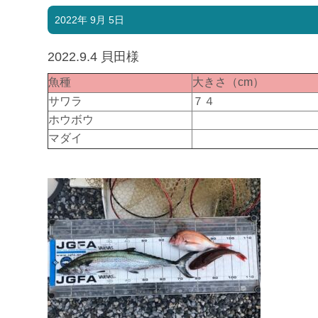
2022年 9月 5日
2022.9.4 貝田様
魚種
大きさ（cm）
サワラ
７４
ホウボウ
マダイ