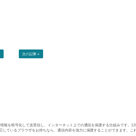
事
次の記事 »
情報を暗号化して送受信し、インターネット上での通信を保護する仕組みです。128ビッ
対応しているブラウザをお持ちなら、通信内容を強力に保護することができます。こ