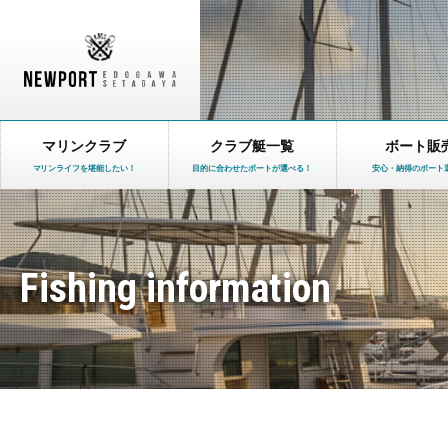
マリンクラブ
クラブ艇一覧
ボート販
マリンライフを堪能したい！
目的に合わせたボートが選べる！
安心・納得のボート
Fishing information