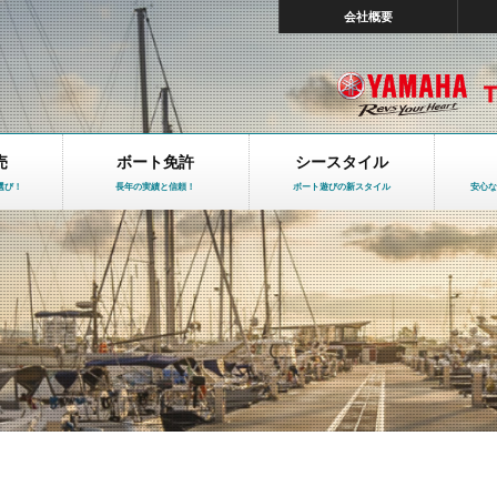
会社概要
売
ボート免許
シースタイル
選び！
長年の実績と信頼！
ボート遊びの新スタイル
安心な