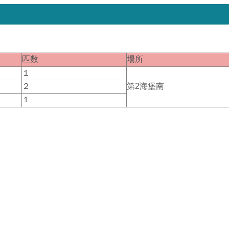
匹数
場所
１
２
第2海堡南
１