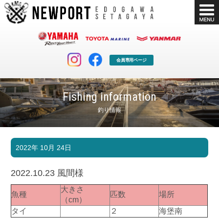
会員専用ページ
Fishing information
釣り情報
マリンクラブ
ボート販売
2022年 10月 24日
マリンライフを堪能したい！
安心・納得のボート選び！
ボート免許
シースタイル
2022.10.23 風間様
長年の実績と信頼！
Sea-Style
大きさ
魚種
匹数
場所
店舗情報
公式ブログ
（cm）
Shop Info.
Blog
タイ
２
海堡南