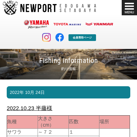
会員専用ページ
Fishing information
釣り情報
マリンクラブ
ボート販売
2022年 10月 24日
マリンライフを堪能したい！
安心・納得のボート選び！
ボート免許
シースタイル
2022.10.23 半藤様
長年の実績と信頼！
Sea-Style
大きさ
魚種
匹数
場所
店舗情報
公式ブログ
（cm）
Shop Info.
Blog
サワラ
～７２
１