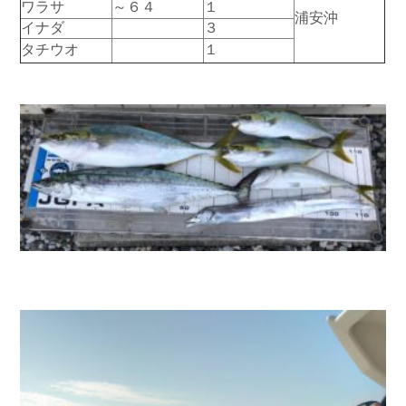
ワラサ
～６４
１
浦安沖
お問い合わせ
会社概要
イナダ
３
Contact us
Company
タチウオ
１
採用情報
リンク集
Recruit
Link