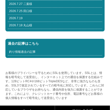
2026.7.27 二葉様
2026.7.25 田口様
2026.7.19
2026.7.18 丸山様
過去の記事はこちら
釣り情報過去の記事
お客様のプライバシーを守るためにSSLを使用しています。SSLとは、情
報を暗号化して送受信し、インターネット上での通信を保護する仕組みで
す。128ビットRC4や168ビットTripleDESなど、非常に強力なものも含
め、SSL3で規定されているすべての暗号化に対応しています。これらに対
応しているブラウザをお持ちなら、通信内容を強力に保護することができ
ます。これにより、クレジットカード番号や住所、電話番号などお客様の
個人情報をすべて暗号化して送受信しています