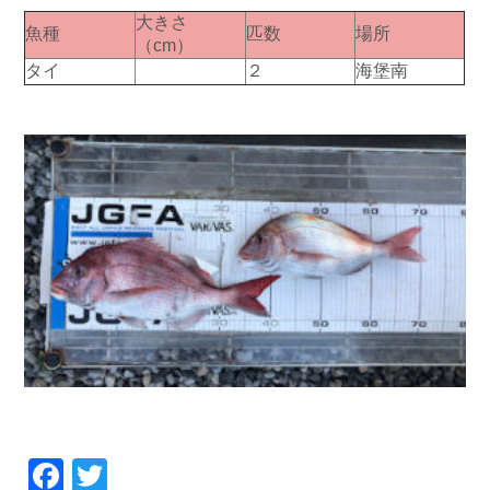
大きさ
魚種
匹数
場所
（cm）
タイ
２
海堡南
Facebook
Twitter