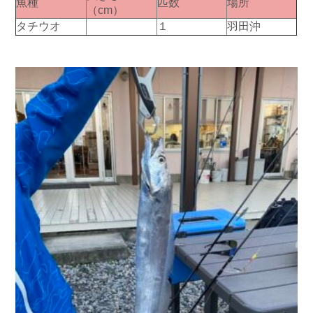
魚種
匹数
場所
（cm）
タチウオ
１
羽田沖