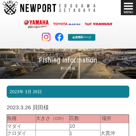
会員専用ページ
Fishing information
釣り情報
マリンクラブ
ボート販売
2023年 3月 26日
マリンライフを堪能したい！
安心・納得のボート選び！
ボート免許
シースタイル
2023.3.26 貝田様
長年の実績と信頼！
Sea-Style
魚種
大きさ（cm）
匹数
場所
店舗情報
公式ブログ
マダイ
10
Shop Info.
Blog
クロダイ
大貫沖
1