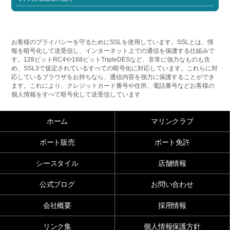
お客様のプライバシーを守るためにSSLを使用しています。SSLとは、情
報を暗号化して送受信し、インターネット上での通信を保護する仕組みで
す。128ビットRC4や168ビットTripleDESなど、非常に強力なものも含
め、SSL3で規定されているすべての暗号化に対応しています。これらに対
応しているブラウザをお持ちなら、通信内容を強力に保護することができ
ます。これにより、クレジットカード番号や住所、電話番号などお客様の
個人情報をすべて暗号化して送受信しています
ホーム
マリンクラブ
ボート販売
ボート免許
シースタイル
店舗情報
公式ブログ
お問い合わせ
会社概要
採用情報
リンク集
個人情報保護方針