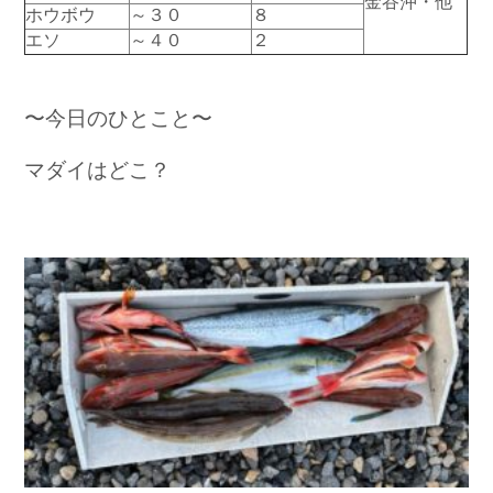
金谷沖・他
ホウボウ
～３０
８
お問い合わせ
会社概要
エソ
～４０
２
Contact us
Company
採用情報
リンク集
Recruit
Link
〜今日のひとこと〜
マダイはどこ？