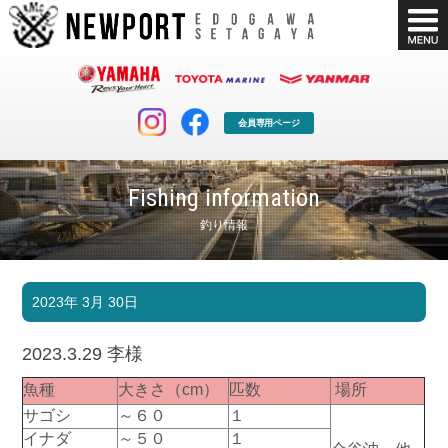
会員専用ページ
Fishing information
釣り情報
マリンクラブ
ボート販売
2023年 3月 30日
マリンライフを堪能したい！
安心・納得のボート選び！
ボート免許
シースタイル
2023.3.29 李様
長年の実績と信頼！
Sea-Style
魚種
大きさ（cm）
匹数
場所
店舗情報
公式ブログ
サゴシ
～６０
１
Shop Info.
Blog
イナダ
～５０
１