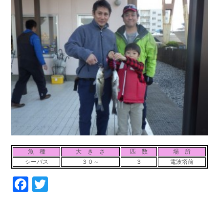
お問い合わせ
会社概要
Contact us
Company
採用情報
リンク集
Recruit
Link
魚 種
大 き さ
匹 数
場 所
シーバス
３０～
３
電波塔前
Facebook
Twitter