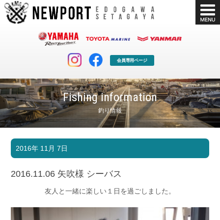
会員専用ページ
Fishing information
釣り情報
マリンクラブ
ボート販売
2016年 11月 7日
マリンライフを堪能したい！
安心・納得のボート選び！
ボート免許
シースタイル
2016.11.06 矢吹様 シーバス
長年の実績と信頼！
Sea-Style
友人と一緒に楽しい１日を過ごしました。
店舗情報
公式ブログ
Shop Info.
Blog