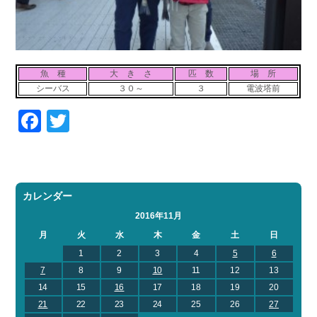
魚 種
大 き さ
匹 数
場 所
シーバス
３０～
３
電波塔前
Facebook
Twitter
カレンダー
2016年11月
月
火
水
木
金
土
日
1
2
3
4
5
6
7
8
9
10
11
12
13
14
15
16
17
18
19
20
21
22
23
24
25
26
27