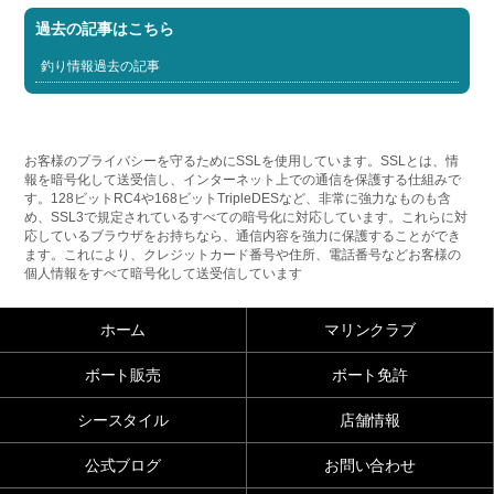
過去の記事はこちら
釣り情報過去の記事
お客様のプライバシーを守るためにSSLを使用しています。SSLとは、情
報を暗号化して送受信し、インターネット上での通信を保護する仕組みで
す。128ビットRC4や168ビットTripleDESなど、非常に強力なものも含
め、SSL3で規定されているすべての暗号化に対応しています。これらに対
応しているブラウザをお持ちなら、通信内容を強力に保護することができ
ます。これにより、クレジットカード番号や住所、電話番号などお客様の
個人情報をすべて暗号化して送受信しています
ホーム
マリンクラブ
ボート販売
ボート免許
シースタイル
店舗情報
公式ブログ
お問い合わせ