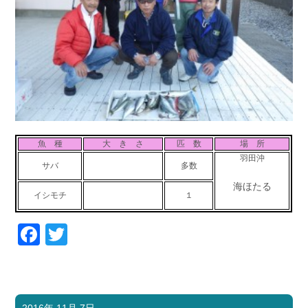
魚 種
大 き さ
匹 数
場 所
羽田沖
サバ
多数
海ほたる
イシモチ
１
Facebook
Twitter