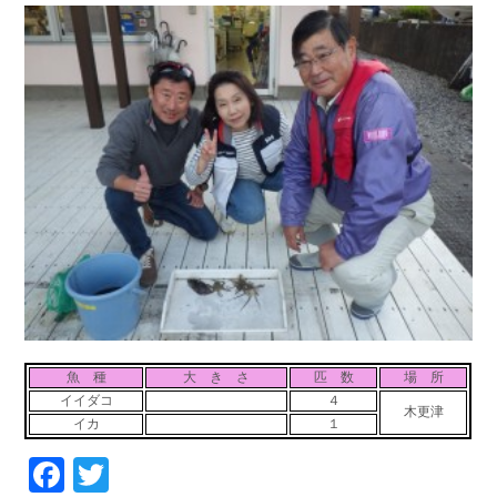
魚 種
大 き さ
匹 数
場 所
イイダコ
４
木更津
イカ
１
Facebook
Twitter