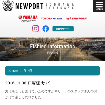
会員専用ページ
Fishing information
釣り情報
マリンクラブ
ボート販売
2016年 11月 7日
マリンライフを堪能したい！
安心・納得のボート選び！
ボート免許
シースタイル
2016.11.06 戸塚様 サバ
長年の実績と信頼！
Sea-Style
海はちょっと荒れていたのですがマリーナのスタッフさんのお
店舗情報
公式ブログ
かげで楽しく釣れました！
Shop Info.
Blog