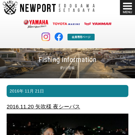
会員専用ページ
Fishing information
釣り情報
マリンクラブ
ボート販売
2016年 11月 21日
マリンライフを堪能したい！
安心・納得のボート選び！
ボート免許
シースタイル
2016.11.20 矢吹様 夜シーバス
長年の実績と信頼！
Sea-Style
店舗情報
公式ブログ
Shop Info.
Blog