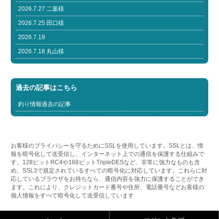
2026.7.27 二葉様
2026.7.25 田口様
2026.7.19
2026.7.18 丸山様
過去の記事はこちら
釣り情報過去の記事
お客様のプライバシーを守るためにSSLを使用しています。SSLとは、情
報を暗号化して送受信し、インターネット上での通信を保護する仕組みで
す。128ビットRC4や168ビットTripleDESなど、非常に強力なものも含
め、SSL3で規定されているすべての暗号化に対応しています。これらに対
応しているブラウザをお持ちなら、通信内容を強力に保護することができ
ます。これにより、クレジットカード番号や住所、電話番号などお客様の
個人情報をすべて暗号化して送受信しています