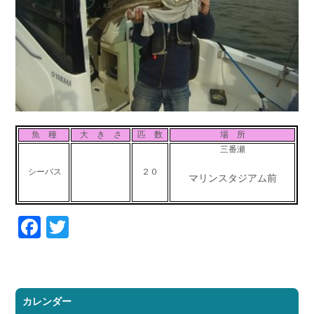
魚 種
大 き さ
匹 数
場 所
三番瀬
シーバス
２０
マリンスタジアム前
Facebook
Twitter
カレンダー