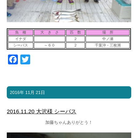
魚 種
大 き さ
匹 数
場 所
イナダ
２
中ノ瀬
シーバス
～６０
２
千葉沖・三枚洲
Facebook
Twitter
2016年 11月 21日
2016.11.20 大沢様 シーバス
加藤ちゃんありがとう！