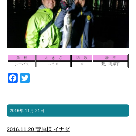
お問い合わせ
会社概要
Contact us
Company
採用情報
リンク集
Recruit
Link
魚 種
大 き さ
匹 数
場 所
シーバス
～５０
６
荒川湾岸下
Facebook
Twitter
2016年 11月 21日
2016.11.20 菅原様 イナダ