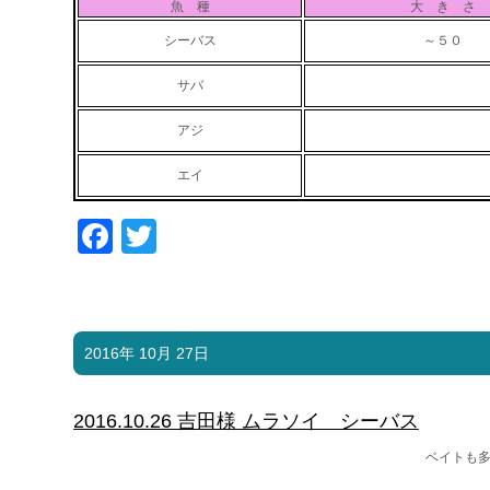
魚 種
大 き さ
シーバス
～５０
サバ
アジ
エイ
Facebook
Twitter
2016年 10月 27日
2016.10.26 吉田様 ムラソイ シーバス
ベイトも