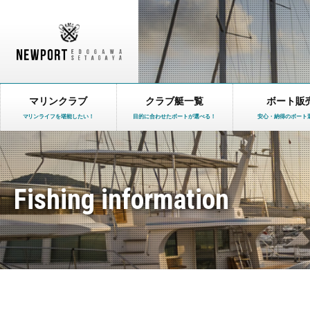
マリンクラブ
クラブ艇一覧
ボート販
マリンライフを堪能したい！
目的に合わせたボートが選べる！
安心・納得のボート
Fishing information