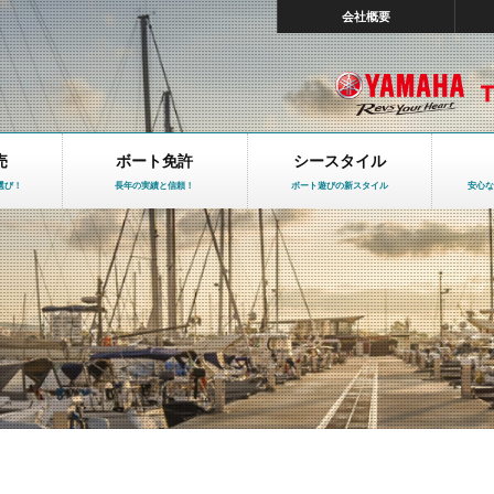
会社概要
売
ボート免許
シースタイル
選び！
長年の実績と信頼！
ボート遊びの新スタイル
安心な