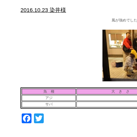
2016.10.23 染井様
風が強めでし
魚 種
大 き さ
アジ
サバ
Facebook
Twitter