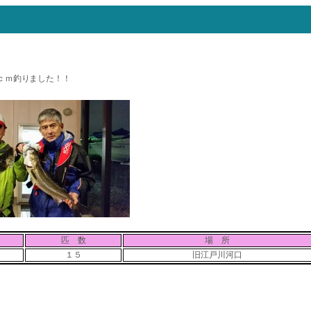
ｃｍ釣りました！！
匹 数
場 所
１５
旧江戸川河口