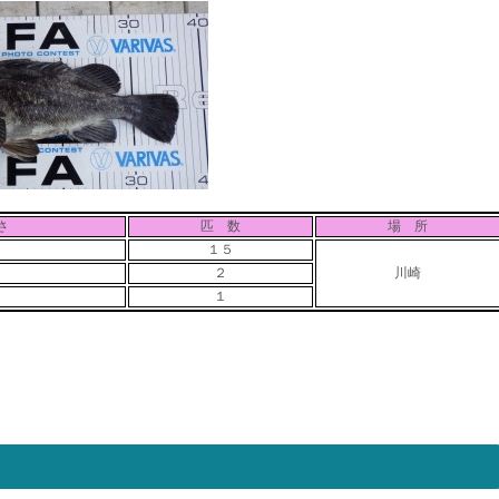
さ
匹 数
場 所
１５
２
川崎
１