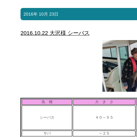
2016年 10月 23日
2016.10.22 大沢様 シーバス
魚 種
大 き さ
シーバス
４０～５５
サバ
～２５