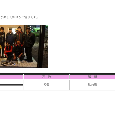
たが楽しく釣りができました。
匹 数
場 所
多数
風の塔