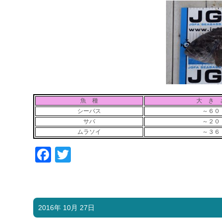
魚 種
大 き 
シーバス
～６０
サバ
～２０
ムラソイ
～３６
Facebook
Twitter
2016年 10月 27日