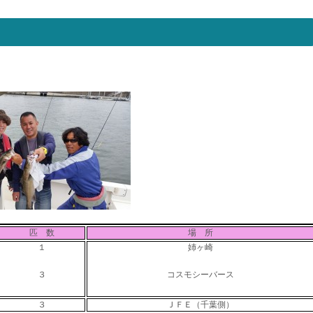
匹 数
場 所
１
姉ヶ崎
３
コスモシーバース
３
ＪＦＥ（千葉側）