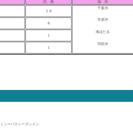
匹 数
場 所
千葉沖
２８
市原沖
８
海ほたる
１
羽田沖
１
多くシーバスシーズンイン