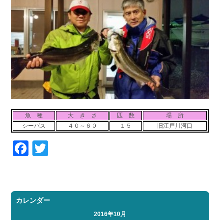
お問い合わせ
会社概要
Contact us
Company
採用情報
リンク集
Recruit
Link
魚 種
大 き さ
匹 数
場 所
シーバス
４０～６０
１５
旧江戸川河口
Facebook
Twitter
カレンダー
2016年10月