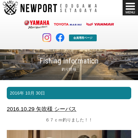
会員専用ページ
Fishing information
釣り情報
マリンクラブ
ボート販売
2016年 10月 30日
マリンライフを堪能したい！
安心・納得のボート選び！
ボート免許
シースタイル
2016.10.29 矢吹様 シーバス
長年の実績と信頼！
Sea-Style
６７ｃｍ釣りました！！
店舗情報
公式ブログ
Shop Info.
Blog