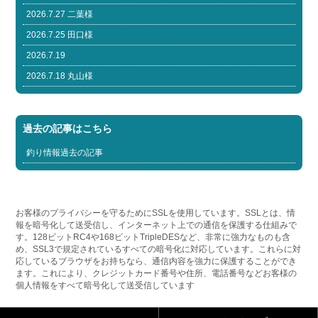
2026.7.27 二葉様
2026.7.25 田口様
2026.7.19
2026.7.18 丸山様
過去の記事はこちら
釣り情報過去の記事
お客様のプライバシーを守るためにSSLを使用しています。SSLとは、情
報を暗号化して送受信し、インターネット上での通信を保護する仕組みで
す。128ビットRC4や168ビットTripleDESなど、非常に強力なものも含
め、SSL3で規定されているすべての暗号化に対応しています。これらに対
応しているブラウザをお持ちなら、通信内容を強力に保護することができ
ます。これにより、クレジットカード番号や住所、電話番号などお客様の
個人情報をすべて暗号化して送受信しています