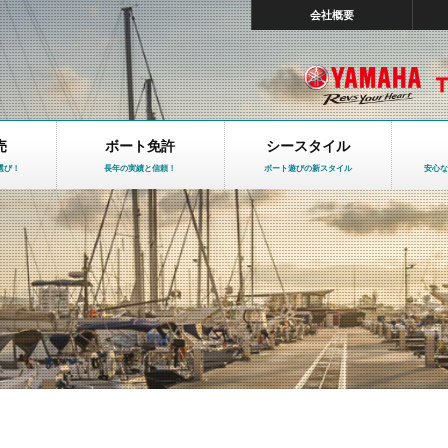
会社概要
売
ボート免許
シースタイル
選び！
長年の実績と信頼！
ボート遊びの新スタイル
安心な