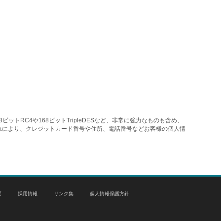
トRC4や168ビットTripleDESなど、非常に強力なものも含め、
れにより、クレジットカード番号や住所、電話番号などお客様の個人情
要
採用情報
リンク集
個人情報保護方針