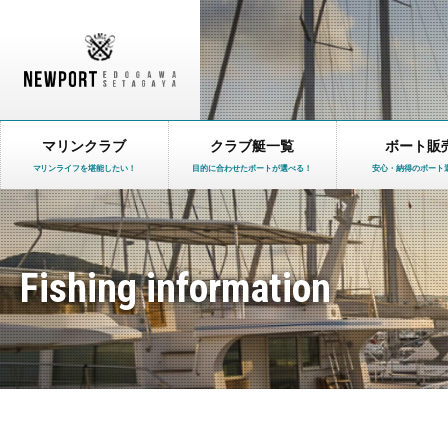
マリンクラブ
クラブ艇一覧
ボート販
マリンライフを堪能したい！
目的に合わせたボートが選べる！
安心・納得のボート
Fishing information