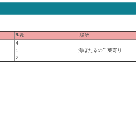
匹数
場所
４
１
海ほたるの千葉寄り
２