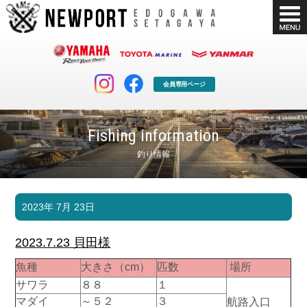
会員専用ページ
Fishing information
釣り情報
マリンクラブ
ボート販売
2023年 7月 23日
マリンライフを堪能したい！
安心・納得のボート選び！
ボート免許
シースタイル
2023.7.23 貝田様
長年の実績と信頼！
Sea-Style
魚種
大きさ（cm）
匹数
場所
店舗情報
公式ブログ
サワラ
８８
１
Shop Info.
Blog
マダイ
～５２
３
航路入口