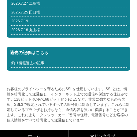
2026.7.27 二葉様
2026.7.25 田口様
2026.7.19
2026.7.18 丸山様
過去の記事はこちら
釣り情報過去の記事
お客様のプライバシーを守るためにSSLを使用しています。SSLとは、情
報を暗号化して送受信し、インターネット上での通信を保護する仕組みで
す。128ビットRC4や168ビットTripleDESなど、非常に強力なものも含
め、SSL3で規定されているすべての暗号化に対応しています。これらに対
応しているブラウザをお持ちなら、通信内容を強力に保護することができ
ます。これにより、クレジットカード番号や住所、電話番号などお客様の
個人情報をすべて暗号化して送受信しています
ホーム
マリンクラブ