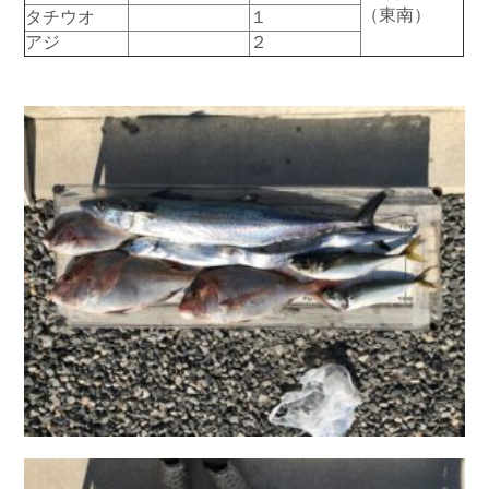
（東南）
タチウオ
１
お問い合わせ
会社概要
アジ
２
Contact us
Company
採用情報
リンク集
Recruit
Link