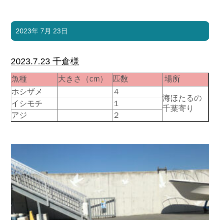
2023年 7月 23日
2023.7.23 千倉様
魚種
大きさ（cm）
匹数
場所
ホシザメ
４
海ほたるの
イシモチ
１
千葉寄り
アジ
２