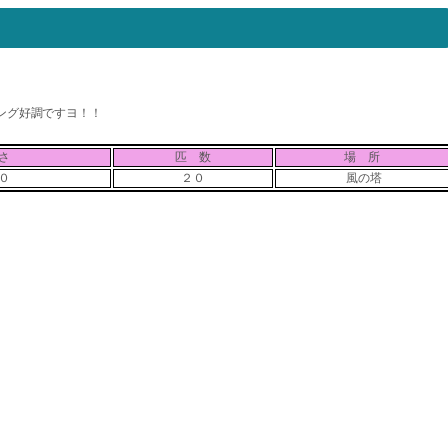
ング好調ですヨ！！
さ
匹 数
場 所
０
２０
風の塔