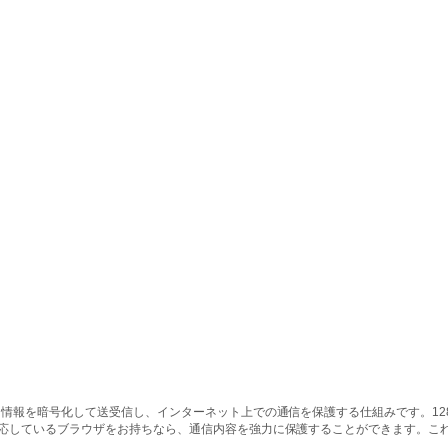
情報を暗号化して送受信し、インターネット上での通信を保護する仕組みです。128ビッ
対応しているブラウザをお持ちなら、通信内容を強力に保護することができます。こ