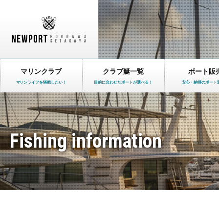
マリンクラブ
クラブ艇一覧
ボート販
マリンライフを堪能したい！
目的に合わせたボートが選べる！
安心・納得のボート
Fishing information