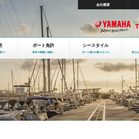
会社概要
売
ボート免許
シースタイル
選び！
長年の実績と信頼！
ボート遊びの新スタイル
安心な