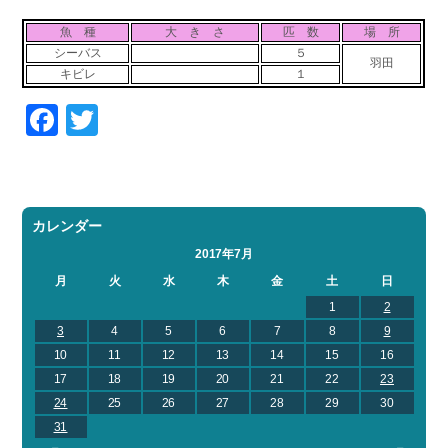
お問い合わせ
会社概要
魚 種
大 き さ
匹 数
場 所
Contact us
Company
シーバス
５
羽田
キビレ
１
採用情報
リンク集
Recruit
Link
Facebook
Twitter
カレンダー
2017年7月
月
火
水
木
金
土
日
1
2
3
4
5
6
7
8
9
10
11
12
13
14
15
16
17
18
19
20
21
22
23
24
25
26
27
28
29
30
31