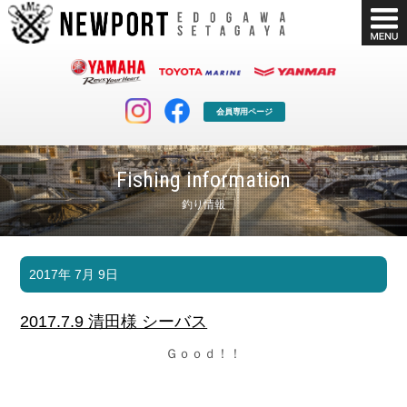
会員専用ページ
Fishing information
釣り情報
マリンクラブ
ボート販売
2017年 7月 9日
マリンライフを堪能したい！
安心・納得のボート選び！
ボート免許
シースタイル
2017.7.9 清田様 シーバス
長年の実績と信頼！
Sea-Style
Ｇｏｏｄ！！
店舗情報
公式ブログ
Shop Info.
Blog