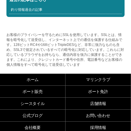
釣り情報過去の記事
お客様のプライバシーを守るためにSSLを使用しています。SSLとは、情
報を暗号化して送受信し、インターネット上での通信を保護する仕組みで
す。128ビットRC4や168ビットTripleDESなど、非常に強力なものも含
め、SSL3で規定されているすべての暗号化に対応しています。これらに対
応しているブラウザをお持ちなら、通信内容を強力に保護することができ
ます。これにより、クレジットカード番号や住所、電話番号などお客様の
個人情報をすべて暗号化して送受信しています
ホーム
マリンクラブ
ボート販売
ボート免許
シースタイル
店舗情報
公式ブログ
お問い合わせ
会社概要
採用情報