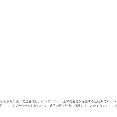
情報を暗号化して送受信し、インターネット上での通信を保護する仕組みです。128ビッ
対応しているブラウザをお持ちなら、通信内容を強力に保護することができます。こ