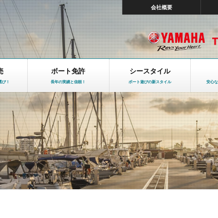
会社概要
売
ボート免許
シースタイル
選び！
長年の実績と信頼！
ボート遊びの新スタイル
安心な