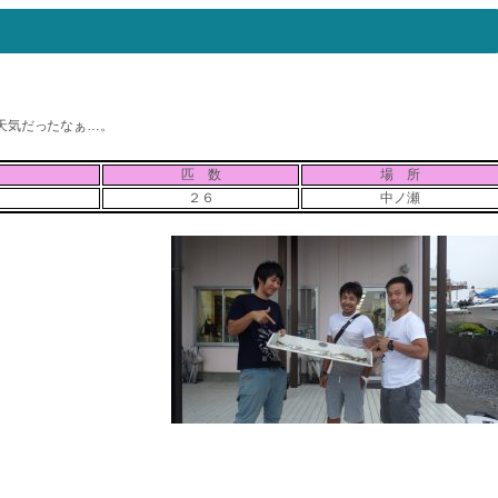
天気だったなぁ…。
匹 数
場 所
２６
中ノ瀬