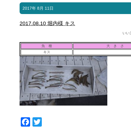
2017年 8月 11日
2017.08.10 堀内様 キス
いい
魚 種
大 き さ
キス
Facebook
Twitter