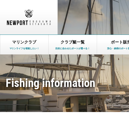
マリンクラブ
クラブ艇一覧
ボート販
マリンライフを堪能したい！
目的に合わせたボートが選べる！
安心・納得のボート
Fishing information