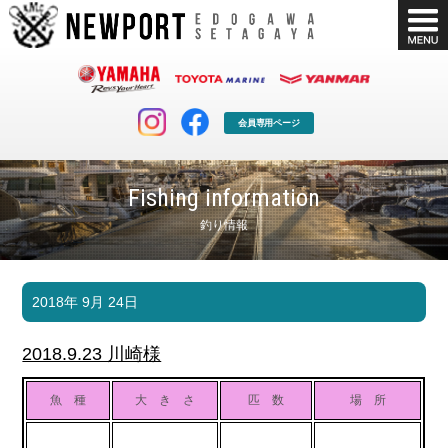
会員専用ページ
Fishing information
釣り情報
マリンクラブ
ボート販売
2018年 9月 24日
マリンライフを堪能したい！
安心・納得のボート選び！
ボート免許
シースタイル
2018.9.23 川崎様
長年の実績と信頼！
Sea-Style
魚 種
大 き さ
匹 数
場 所
店舗情報
公式ブログ
Shop Info.
Blog