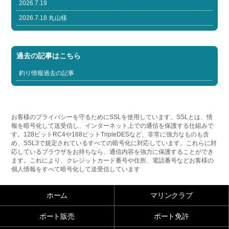
2026.7.19
2026.7.18 丸山様
過去の記事はこちら
釣り情報過去の記事
お客様のプライバシーを守るためにSSLを使用しています。SSLとは、情
報を暗号化して送受信し、インターネット上での通信を保護する仕組みで
す。128ビットRC4や168ビットTripleDESなど、非常に強力なものも含
め、SSL3で規定されているすべての暗号化に対応しています。これらに対
応しているブラウザをお持ちなら、通信内容を強力に保護することができ
ます。これにより、クレジットカード番号や住所、電話番号などお客様の
個人情報をすべて暗号化して送受信しています
ホーム
マリンクラブ
ボート販売
ボート免許