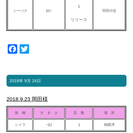
１
お問い合わせ
会社概要
シーバス
羽田付近
65~
Contact us
Company
リリース
採用情報
リンク集
Recruit
Link
Facebook
Twitter
2018年 9月 24日
2018.9.23 岡田様
魚 種
大 き さ
匹 数
場 所
シイラ
相模湾
~81
3