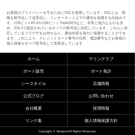
お客様のプライバシーを守るためにSSLを使用しています。SSLとは、情
報を暗号化して送受信し、インターネット上での通信を保護する仕組みで
す。128ビットRC4や168ビットTripleDESなど、非常に強力なものも含
め、SSL3で規定されているすべての暗号化に対応しています。これらに対
応しているブラウザをお持ちなら、通信内容を強力に保護することができ
ます。これにより、クレジットカード番号や住所、電話番号などお客様の
個人情報をすべて暗号化して送受信しています
ホーム
マリンクラブ
ボート販売
ボート免許
シースタイル
店舗情報
公式ブログ
お問い合わせ
会社概要
採用情報
リンク集
個人情報保護方針
Copyright © Newport All Rights Reserved.