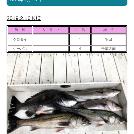
2019.2.16 K様
魚 種
大 き さ
匹 数
場 所
クロダイ
羽田
1
シーバス
4
千葉方面