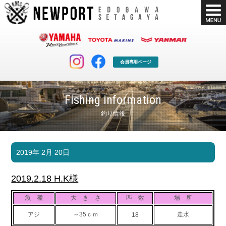
会員専用ページ
Fishing information
釣り情報
マリンクラブ
ボート販売
2019年 2月 20日
マリンライフを堪能したい！
安心・納得のボート選び！
ボート免許
シースタイル
2019.2.18 H.K様
長年の実績と信頼！
Sea-Style
魚 種
大 き さ
匹 数
場 所
店舗情報
公式ブログ
アジ
～35ｃｍ
走水
18
Shop Info.
Blog