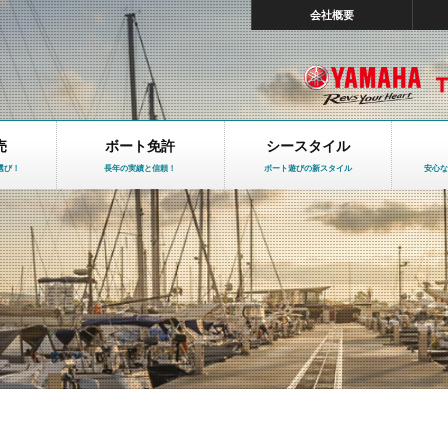
会社概要
売
ボート免許
シースタイル
選び！
長年の実績と信頼！
ボート遊びの新スタイル
安心な