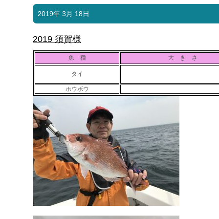
2019年 3月 18日
2019 須賀様
魚 種
大 き さ
タイ
ホウボウ