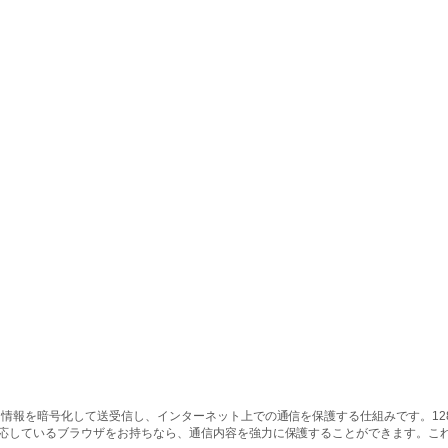
情報を暗号化して送受信し、インターネット上での通信を保護する仕組みです。128ビッ
対応しているブラウザをお持ちなら、通信内容を強力に保護することができます。こ