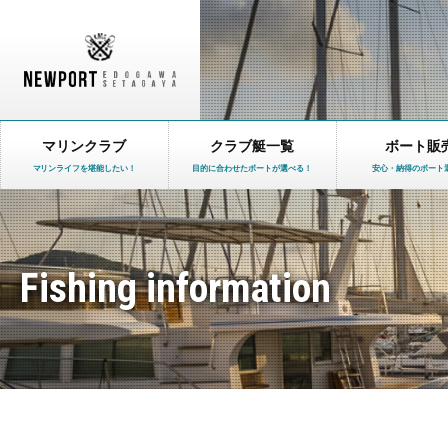
マリンクラブ
クラブ艇一覧
ボート販
マリンライフを堪能したい！
目的に合わせたボートが選べる！
安心・納得のボート
Fishing information