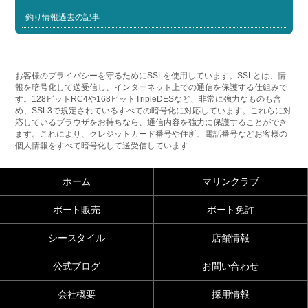
釣り情報過去の記事
お客様のプライバシーを守るためにSSLを使用しています。SSLとは、情
報を暗号化して送受信し、インターネット上での通信を保護する仕組みで
す。128ビットRC4や168ビットTripleDESなど、非常に強力なものも含
め、SSL3で規定されているすべての暗号化に対応しています。これらに対
応しているブラウザをお持ちなら、通信内容を強力に保護することができ
ます。これにより、クレジットカード番号や住所、電話番号などお客様の
個人情報をすべて暗号化して送受信しています
ホーム
マリンクラブ
ボート販売
ボート免許
シースタイル
店舗情報
公式ブログ
お問い合わせ
会社概要
採用情報