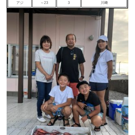
アジ
～23
3
川﨑
お問い合わせ
会社概要
Contact us
Company
採用情報
リンク集
Recruit
Link