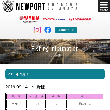
会員専用ページ
Fishing information
釣り情報
マリンクラブ
ボート販売
2019年 9月 15日
マリンライフを堪能したい！
安心・納得のボート選び！
ボート免許
シースタイル
2019.09.14 仲野様
長年の実績と信頼！
Sea-Style
魚 種
大 き さ
匹 数
場 所
店舗情報
公式ブログ
カサゴ
～27
海ほたる
17
Shop Info.
Blog