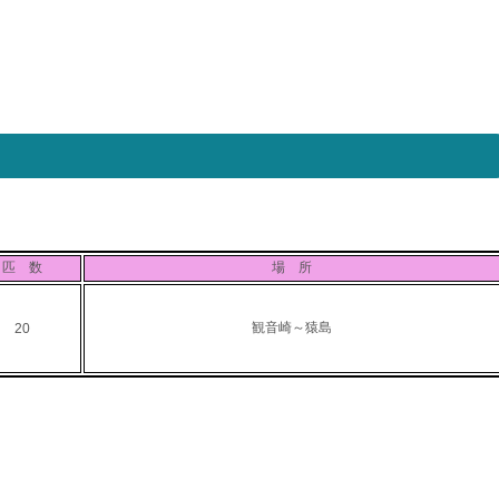
匹 数
場 所
観音崎～猿島
20