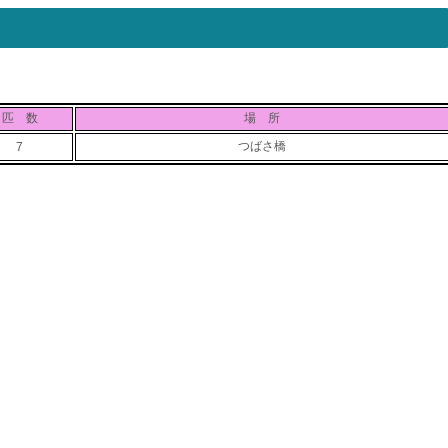
匹 数
場 所
つばさ橋
7