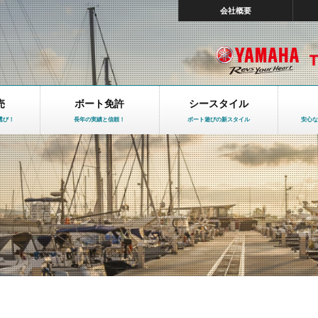
会社概要
売
ボート免許
シースタイル
選び！
長年の実績と信頼！
ボート遊びの新スタイル
安心な