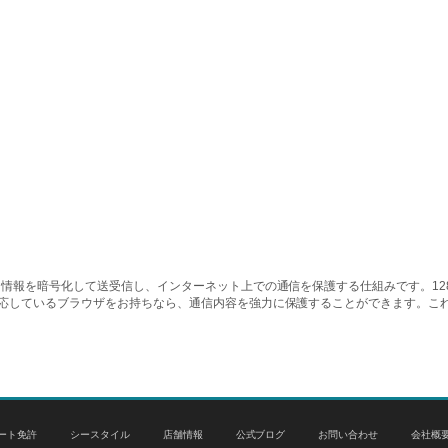
情報を暗号化して送受信し、インターネット上での通信を保護する仕組みです。128ビッ
対応しているブラウザをお持ちなら、通信内容を強力に保護することができます。こ
ート免許
シースタイル
店舗情報
公式ブログ
お問い合わせ
会社概