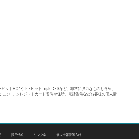
トRC4や168ビットTripleDESなど、非常に強力なものも含め、
れにより、クレジットカード番号や住所、電話番号などお客様の個人情
要
採用情報
リンク集
個人情報保護方針