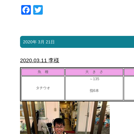
Facebook
Twitter
2020年 3月 21日
2020.03.11 李様
魚 種
大 き さ
～135
タチウオ
指6本