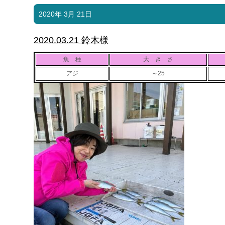
2020年 3月 21日
2020.03.21 鈴木様
魚 種
大 き さ
アジ
～25