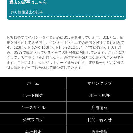
過去の記事はこちら
釣り情報過去の記事
お客様のプライバシーを守るためにSSLを使用しています。SSLとは、情
報を暗号化して送受信し、インターネット上での通信を保護する仕組みで
す。128ビットRC4や168ビットTripleDESなど、非常に強力なものも含
め、SSL3で規定されているすべての暗号化に対応しています。これらに対
応しているブラウザをお持ちなら、通信内容を強力に保護することができ
ます。これにより、クレジットカード番号や住所、電話番号などお客様の
個人情報をすべて暗号化して送受信しています
ホーム
マリンクラブ
ボート販売
ボート免許
シースタイル
店舗情報
公式ブログ
お問い合わせ
会社概要
採用情報