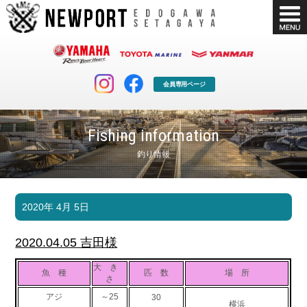
会員専用ページ
Fishing information
釣り情報
マリンクラブ
ボート販売
2020年 4月 5日
マリンライフを堪能したい！
安心・納得のボート選び！
ボート免許
シースタイル
2020.04.05 吉田様
長年の実績と信頼！
Sea-Style
大 き
魚 種
匹 数
場 所
店舗情報
公式ブログ
さ
Shop Info.
Blog
アジ
～25
30
横浜