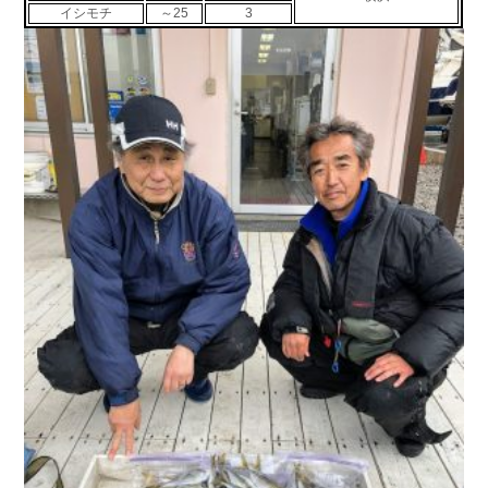
イシモチ
～25
3
お問い合わせ
会社概要
Contact us
Company
採用情報
リンク集
Recruit
Link