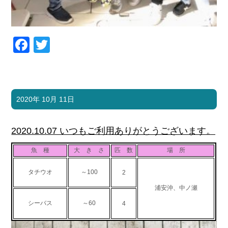
Facebook
Twitter
2020年 10月 11日
2020.10.07 いつもご利用ありがとうございます。
魚 種
大 き さ
匹 数
場 所
タチウオ
～100
2
浦安沖、中ノ瀬
シーバス
～60
4