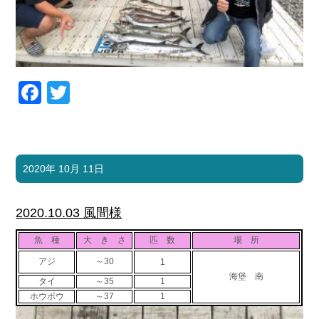
Facebook
Twitter
2020年 10月 11日
2020.10.03 風間様
魚 種
大 き さ
匹 数
場 所
アジ
～30
1
海堡 南
タイ
～35
1
ホウボウ
～37
1