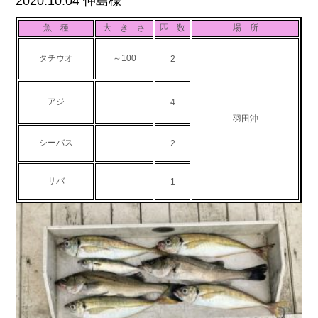
2020.10.04 仲島様
魚 種
大 き さ
匹 数
場 所
タチウオ
～100
2
アジ
4
羽田沖
シーバス
2
サバ
1