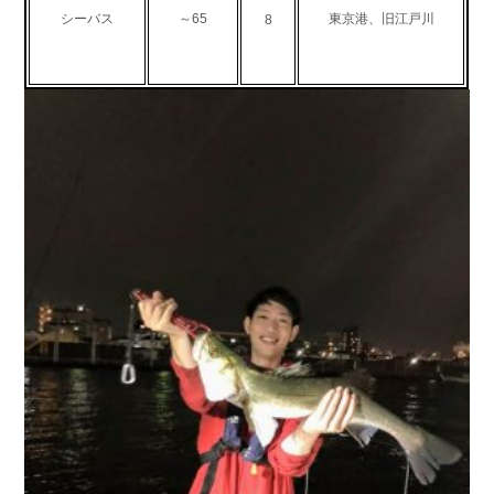
シーバス
～65
東京港、旧江戸川
8
お問い合わせ
会社概要
Contact us
Company
採用情報
リンク集
Recruit
Link