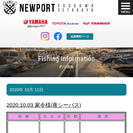
会員専用ページ
Fishing information
釣り情報
マリンクラブ
ボート販売
2020年 10月 11日
マリンライフを堪能したい！
安心・納得のボート選び！
ボート免許
シースタイル
2020.10.03 家令様(夜シーバス)
長年の実績と信頼！
Sea-Style
魚 種
大 き さ
匹 数
場 所
店舗情報
公式ブログ
Shop Info.
Blog