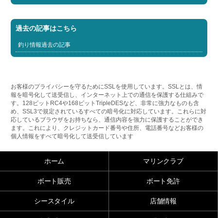
過去の記事はこちら
釣り情報過去の記事
お客様のプライバシーを守るためにSSLを使用しています。SSLとは、情
報を暗号化して送受信し、インターネット上での通信を保護する仕組みで
す。128ビットRC4や168ビットTripleDESなど、非常に強力なものも含
め、SSL3で規定されているすべての暗号化に対応しています。これらに対
応しているブラウザをお持ちなら、通信内容を強力に保護することができ
ます。これにより、クレジットカード番号や住所、電話番号などお客様の
個人情報をすべて暗号化して送受信しています
ホーム
マリンクラブ
ボート販売
ボート免許
シースタイル
店舗情報