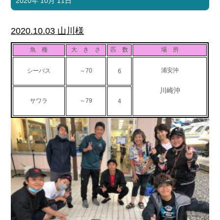
2020年 10月 11日
2020.10.03 山川様
魚 種
大 き さ
匹 数
場 所
浦安沖
シーバス
～70
6
川崎沖
サワラ
～79
4