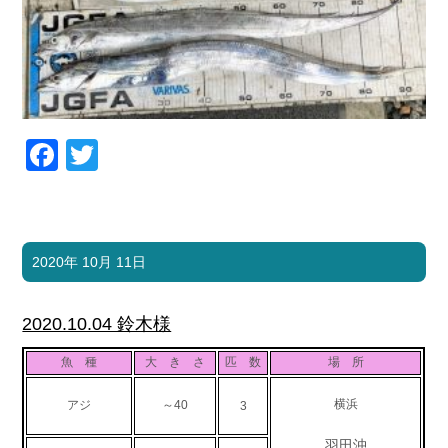
Facebook
Twitter
2020年 10月 11日
2020.10.04 鈴木様
魚 種
大 き さ
匹 数
場 所
横浜
アジ
～40
3
羽田沖