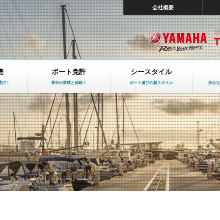
会社概要
売
ボート免許
シースタイル
選び！
長年の実績と信頼！
ボート遊びの新スタイル
安心な