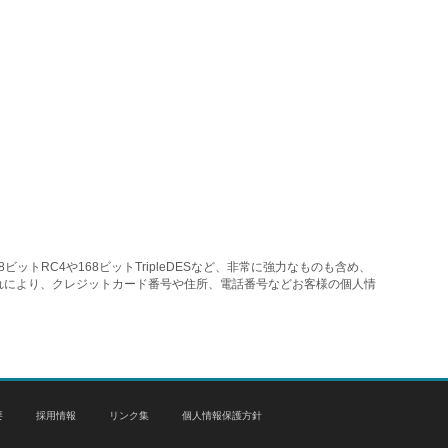
トRC4や168ビットTripleDESなど、非常に強力なものも含め、
れにより、クレジットカード番号や住所、電話番号などお客様の個人情
要
採用情報
リンク集
個人情報保護方針