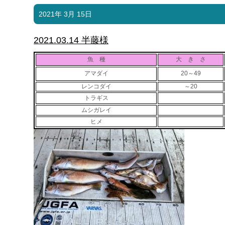
2021年 3月 15日
2021.03.14 半藤様
魚 種
大 き さ
アマダイ
20～49
レンコダイ
～20
トラギス
ムシガレイ
ヒメ