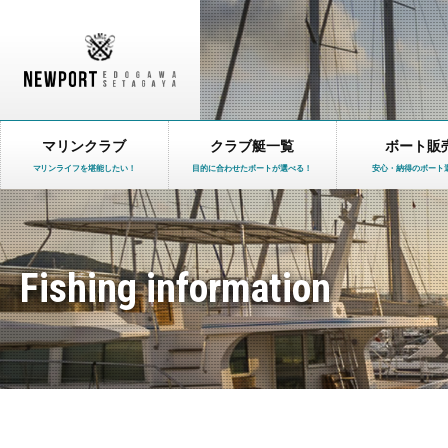
マリンクラブ
クラブ艇一覧
ボート販
マリンライフを堪能したい！
目的に合わせたボートが選べる！
安心・納得のボート
Fishing information