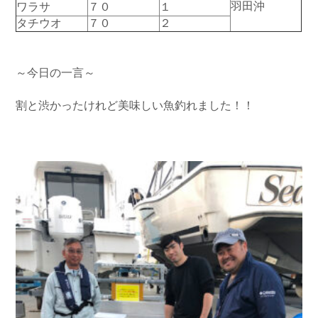
羽田沖
ワラサ
７０
１
タチウオ
７０
２
～今日の一言～
割と渋かったけれど美味しい魚釣れました！！