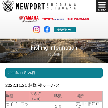
会員専用ページ
Fishing information
釣り情報
マリンクラブ
ボート販売
2022年 11月 24日
マリンライフを堪能したい！
安心・納得のボート選び！
ボート免許
シースタイル
2022.11.21 林様 夜シーバス
長年の実績と信頼！
Sea-Style
大きさ
魚種
匹数
場所
店舗情報
公式ブログ
（cm）
Shop Info.
Blog
セイゴ～フッ
荒川・旧江戸
１０