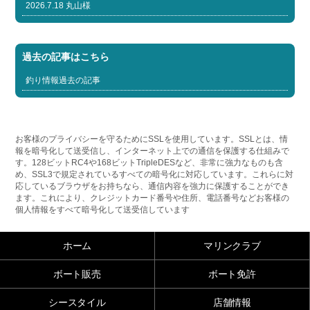
2026.7.18 丸山様
過去の記事はこちら
釣り情報過去の記事
お客様のプライバシーを守るためにSSLを使用しています。SSLとは、情
報を暗号化して送受信し、インターネット上での通信を保護する仕組みで
す。128ビットRC4や168ビットTripleDESなど、非常に強力なものも含
め、SSL3で規定されているすべての暗号化に対応しています。これらに対
応しているブラウザをお持ちなら、通信内容を強力に保護することができ
ます。これにより、クレジットカード番号や住所、電話番号などお客様の
個人情報をすべて暗号化して送受信しています
ホーム
マリンクラブ
ボート販売
ボート免許
シースタイル
店舗情報