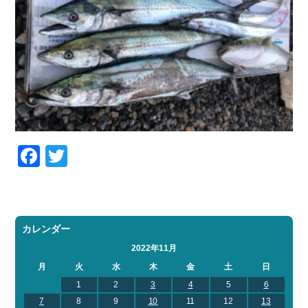
Facebook
Twitter
カレンダー
2022年11月
月
火
水
木
金
土
日
1
2
3
4
5
6
7
8
9
10
11
12
13