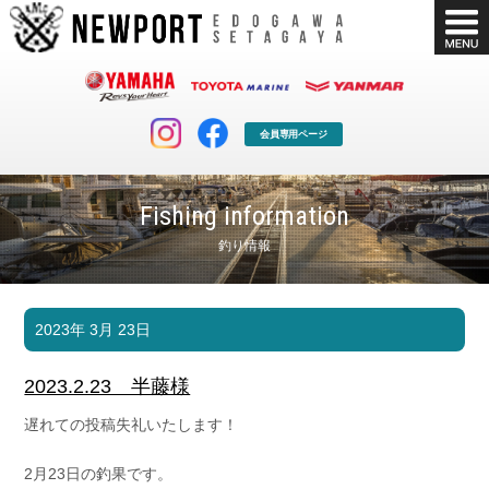
会員専用ページ
Fishing information
釣り情報
マリンクラブ
ボート販売
2023年 3月 23日
マリンライフを堪能したい！
安心・納得のボート選び！
ボート免許
シースタイル
2023.2.23 半藤様
長年の実績と信頼！
Sea-Style
遅れての投稿失礼いたします！
店舗情報
公式ブログ
Shop Info.
Blog
2月23日の釣果です。