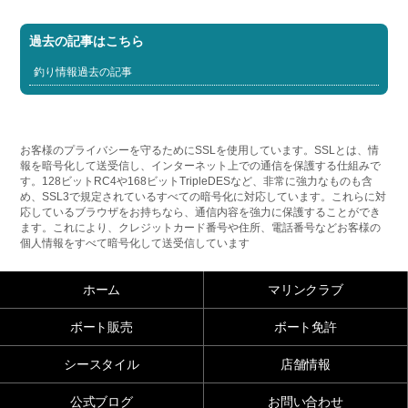
過去の記事はこちら
釣り情報過去の記事
お客様のプライバシーを守るためにSSLを使用しています。SSLとは、情
報を暗号化して送受信し、インターネット上での通信を保護する仕組みで
す。128ビットRC4や168ビットTripleDESなど、非常に強力なものも含
め、SSL3で規定されているすべての暗号化に対応しています。これらに対
応しているブラウザをお持ちなら、通信内容を強力に保護することができ
ます。これにより、クレジットカード番号や住所、電話番号などお客様の
個人情報をすべて暗号化して送受信しています
ホーム
マリンクラブ
ボート販売
ボート免許
シースタイル
店舗情報
公式ブログ
お問い合わせ