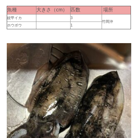
お問い合わせ
会社概要
魚種
大きさ（cm）
匹数
場所
Contact us
Company
紋甲イカ
3
竹岡沖
ホウボウ
1
採用情報
リンク集
Recruit
Link