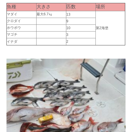
魚種
大きさ
匹数
場所
マダイ
最大6.7㎏
13
クロダイ
9
ホウボウ
10
第2海堡
マゴチ
3
イナダ
2