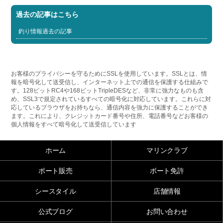
過去の記事はこちら
釣り情報過去の記事
お客様のプライバシーを守るためにSSLを使用しています。SSLとは、情
報を暗号化して送受信し、インターネット上での通信を保護する仕組みで
す。128ビットRC4や168ビットTripleDESなど、非常に強力なものも含
め、SSL3で規定されているすべての暗号化に対応しています。これらに対
応しているブラウザをお持ちなら、通信内容を強力に保護することができ
ます。これにより、クレジットカード番号や住所、電話番号などお客様の
個人情報をすべて暗号化して送受信しています
ホーム
マリンクラブ
ボート販売
ボート免許
シースタイル
店舗情報
公式ブログ
お問い合わせ