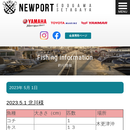
会員専用ページ
Fishing information
釣り情報
マリンクラブ
ボート販売
2023年 5月 1日
マリンライフを堪能したい！
安心・納得のボート選び！
ボート免許
シースタイル
2023.5.1 北川様
長年の実績と信頼！
Sea-Style
魚種
大きさ（cm）
匹数
場所
店舗情報
公式ブログ
コチ
１
木更津沖
Shop Info.
Blog
キス
１３