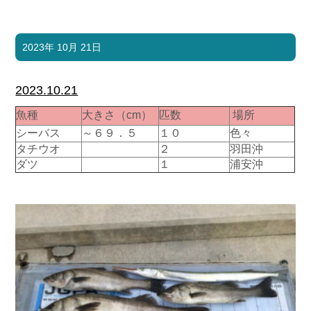
2023年 10月 21日
2023.10.21
魚種
大きさ（cm）
匹数
場所
シーバス
～６９．５
１０
色々
タチウオ
２
羽田沖
ダツ
１
浦安沖