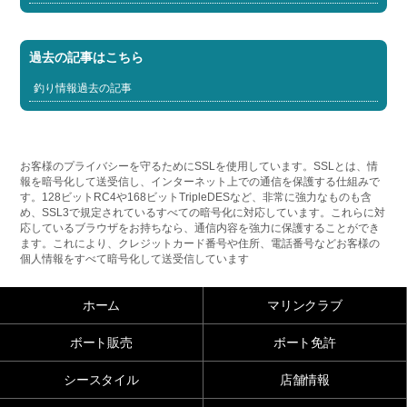
過去の記事はこちら
釣り情報過去の記事
お客様のプライバシーを守るためにSSLを使用しています。SSLとは、情
報を暗号化して送受信し、インターネット上での通信を保護する仕組みで
す。128ビットRC4や168ビットTripleDESなど、非常に強力なものも含
め、SSL3で規定されているすべての暗号化に対応しています。これらに対
応しているブラウザをお持ちなら、通信内容を強力に保護することができ
ます。これにより、クレジットカード番号や住所、電話番号などお客様の
個人情報をすべて暗号化して送受信しています
ホーム
マリンクラブ
ボート販売
ボート免許
シースタイル
店舗情報