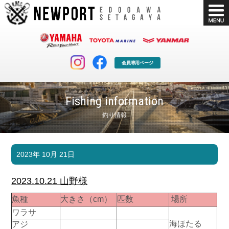
会員専用ページ
Fishing information
釣り情報
マリンクラブ
ボート販売
2023年 10月 21日
マリンライフを堪能したい！
安心・納得のボート選び！
ボート免許
シースタイル
2023.10.21 山野様
長年の実績と信頼！
Sea-Style
魚種
大きさ（cm）
匹数
場所
店舗情報
公式ブログ
ワラサ
Shop Info.
Blog
海ほたる
アジ