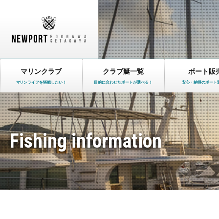
マリンクラブ
クラブ艇一覧
ボート販
マリンライフを堪能したい！
目的に合わせたボートが選べる！
安心・納得のボート
Fishing information