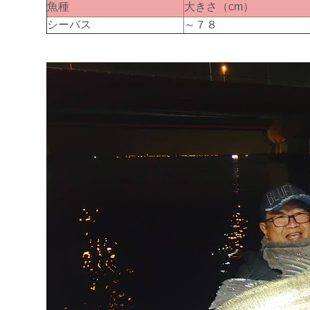
魚種
大きさ（cm）
シーバス
～７８