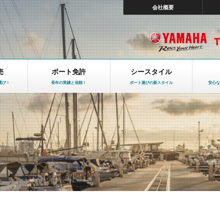
会社概要
売
ボート免許
シースタイル
選び！
長年の実績と信頼！
ボート遊びの新スタイル
安心な