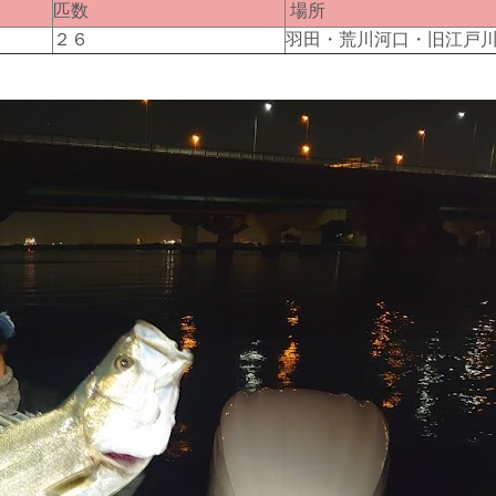
匹数
場所
２６
羽田・荒川河口・旧江戸