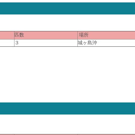
匹数
場所
３
城ヶ島沖