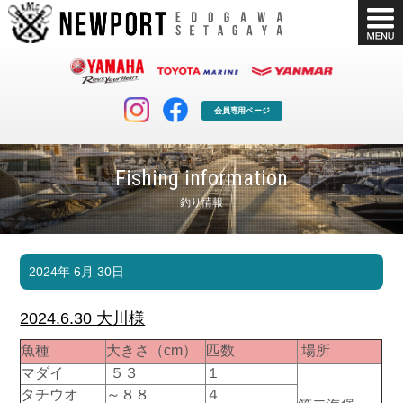
会員専用ページ
Fishing information
釣り情報
マリンクラブ
ボート販売
2024年 6月 30日
マリンライフを堪能したい！
安心・納得のボート選び！
ボート免許
シースタイル
2024.6.30 大川様
長年の実績と信頼！
Sea-Style
魚種
大きさ（cm）
匹数
場所
店舗情報
公式ブログ
マダイ
５３
１
Shop Info.
Blog
タチウオ
～８８
４