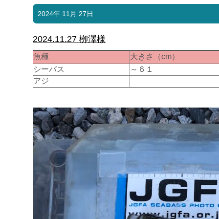
2024年 11月 27日
2024.11.27 栁澤様
魚種
大きさ（cm）
シーバス
～６１
アジ