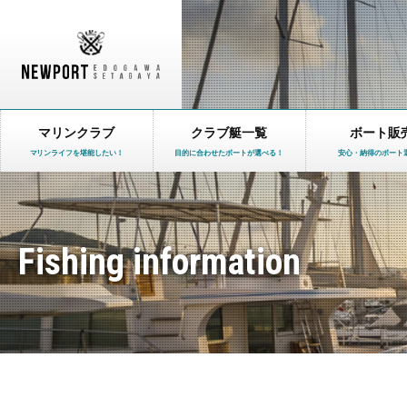
マリンクラブ
クラブ艇一覧
ボート販
マリンライフを堪能したい！
目的に合わせたボートが選べる！
安心・納得のボート
Fishing information