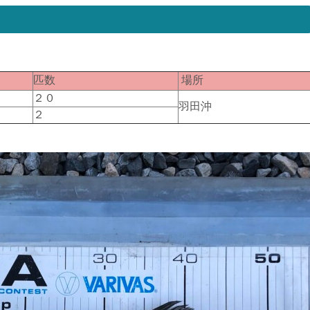
匹数
場所
２０
羽田沖
２