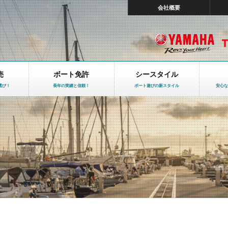
会社概要
売
ボート免許
シースタイル
選び！
長年の実績と信頼！
ボート遊びの新スタイル
安心な