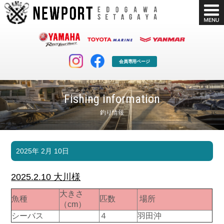
会員専用ページ
Fishing information
釣り情報
マリンクラブ
ボート販売
2025年 2月 10日
マリンライフを堪能したい！
安心・納得のボート選び！
ボート免許
シースタイル
2025.2.10 大川様
長年の実績と信頼！
Sea-Style
大きさ
魚種
匹数
場所
店舗情報
公式ブログ
（cm）
Shop Info.
Blog
シーバス
４
羽田沖