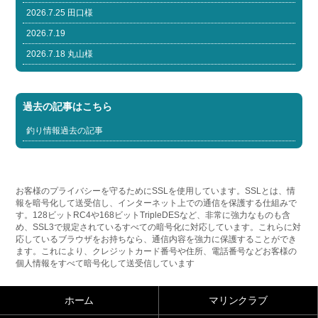
2026.7.25 田口様
2026.7.19
2026.7.18 丸山様
過去の記事はこちら
釣り情報過去の記事
お客様のプライバシーを守るためにSSLを使用しています。SSLとは、情
報を暗号化して送受信し、インターネット上での通信を保護する仕組みで
す。128ビットRC4や168ビットTripleDESなど、非常に強力なものも含
め、SSL3で規定されているすべての暗号化に対応しています。これらに対
応しているブラウザをお持ちなら、通信内容を強力に保護することができ
ます。これにより、クレジットカード番号や住所、電話番号などお客様の
個人情報をすべて暗号化して送受信しています
ホーム
マリンクラブ