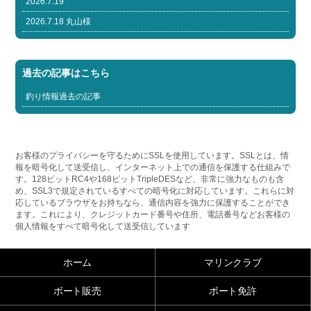
2026.7.19
2026.7.18 丸山様
過去の記事はこちら
釣り情報過去の記事
お客様のプライバシーを守るためにSSLを使用しています。SSLとは、情
報を暗号化して送受信し、インターネット上での通信を保護する仕組みで
す。128ビットRC4や168ビットTripleDESなど、非常に強力なものも含
め、SSL3で規定されているすべての暗号化に対応しています。これらに対
応しているブラウザをお持ちなら、通信内容を強力に保護することができ
ます。これにより、クレジットカード番号や住所、電話番号などお客様の
個人情報をすべて暗号化して送受信しています
ホーム
マリンクラブ
ボート販売
ボート免許