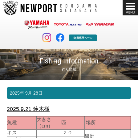
会員専用ページ
Fishing information
釣り情報
マリンクラブ
ボート販売
2025年 9月 28日
マリンライフを堪能したい！
安心・納得のボート選び！
ボート免許
シースタイル
2025.9.21 鈴木様
長年の実績と信頼！
Sea-Style
大きさ
魚種
匹
場所
店舗情報
公式ブログ
（cm）
Shop Info.
Blog
キス
２０
盤洲