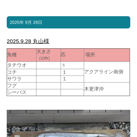
2025年 9月 28日
2025.9.28 丸山様
大きさ
魚種
匹
場所
（cm）
タチウオ
５
アクアライン南側
コチ
１
サワラ
１
フグ
木更津沖
シーバス