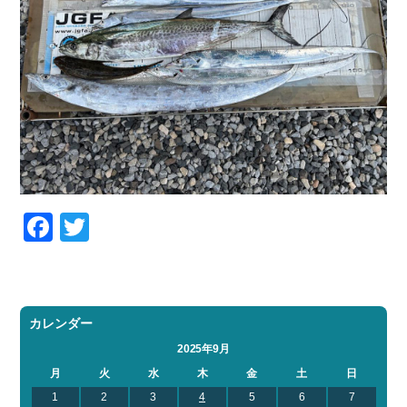
Facebook
Twitter
カレンダー
2025年9月
月
火
水
木
金
土
日
1
2
3
4
5
6
7