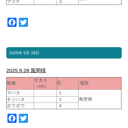
マゴチ
３
お問い合わせ
会社概要
Contact us
Company
Facebook
Twitter
採用情報
リンク集
Recruit
Link
2025年 9月 28日
2025.9.28 風間様
大きさ
魚種
匹
場所
（cm）
マハタ
１
海堡南
キジハタ
１
ホウボウ
４
Facebook
Twitter