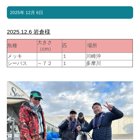
2025年 12月 6日
2025.12.6 岩倉様
大きさ
魚種
匹
場所
（cm）
メッキ
１
川崎沖
シーバス
～７２
１
多摩川