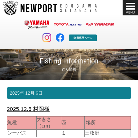
会員専用ページ
Fishing information
釣り情報
マリンクラブ
ボート販売
2025年 12月 6日
マリンライフを堪能したい！
安心・納得のボート選び！
ボート免許
シースタイル
2025.12.6 村岡様
長年の実績と信頼！
Sea-Style
大きさ
魚種
匹
場所
店舗情報
公式ブログ
（cm）
Shop Info.
Blog
シーバス
１
三枚洲