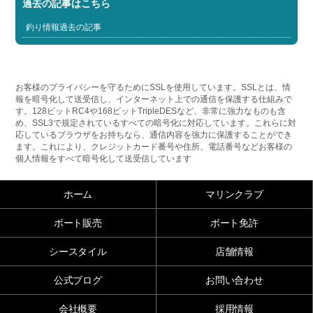
過去の記事はこちら
釣り情報過去の記事
お客様のプライバシーを守るためにSSLを使用しています。SSLとは、情
報を暗号化して送受信し、インターネット上での通信を保護する仕組みで
す。128ビットRC4や168ビットTripleDESなど、非常に強力なものも含
め、SSL3で規定されているすべての暗号化に対応しています。これらに対
応しているブラウザをお持ちなら、通信内容を強力に保護することができ
ます。これにより、クレジットカード番号や住所、電話番号などお客様の
個人情報をすべて暗号化して送受信しています
ホーム
マリンクラブ
ボート販売
ボート免許
シースタイル
店舗情報
公式ブログ
お問い合わせ
会社概要
採用情報