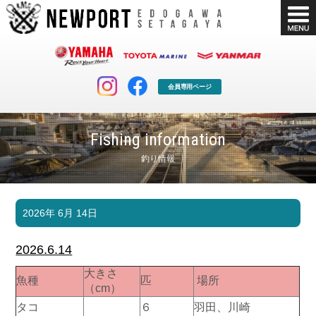
会員専用ページ
Fishing information
釣り情報
マリンクラブ
ボート販売
2026年 6月 14日
マリンライフを堪能したい！
安心・納得のボート選び！
ボート免許
シースタイル
2026.6.14
長年の実績と信頼！
Sea-Style
大きさ
魚種
匹
場所
店舗情報
公式ブログ
（cm）
Shop Info.
Blog
タコ
６
羽田、川崎