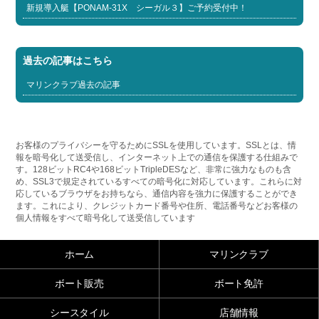
新規導入艇【PONAM-31X シーガル３】ご予約受付中！
過去の記事はこちら
マリンクラブ過去の記事
お客様のプライバシーを守るためにSSLを使用しています。SSLとは、情
報を暗号化して送受信し、インターネット上での通信を保護する仕組みで
す。128ビットRC4や168ビットTripleDESなど、非常に強力なものも含
め、SSL3で規定されているすべての暗号化に対応しています。これらに対
応しているブラウザをお持ちなら、通信内容を強力に保護することができ
ます。これにより、クレジットカード番号や住所、電話番号などお客様の
個人情報をすべて暗号化して送受信しています
ホーム
マリンクラブ
ボート販売
ボート免許
シースタイル
店舗情報