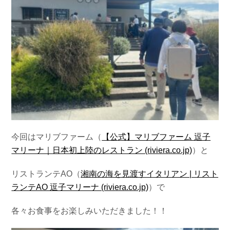
今回はマリブファーム（
【公式】マリブファーム 逗子
マリーナ｜日本初上陸のレストラン (riviera.co.jp)
）と
リストランテAO（
湘南の海を見渡すイタリアン | リスト
ランテAO 逗子マリーナ (riviera.co.jp)
）で
各々お食事をお楽しみいただきました！！