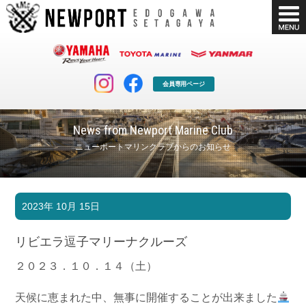
会員専用ページ
News from Newport Marine Club
ニューポートマリンクラブからのお知らせ
マリンクラブ
ボート販売
2023年 10月 15日
マリンライフを堪能したい！
安心・納得のボート選び！
ボート免許
シースタイル
リビエラ逗子マリーナクルーズ
長年の実績と信頼！
Sea-Style
２０２３．１０．１４（土）
店舗情報
公式ブログ
Shop Info.
Blog
天候に恵まれた中、無事に開催することが出来ました