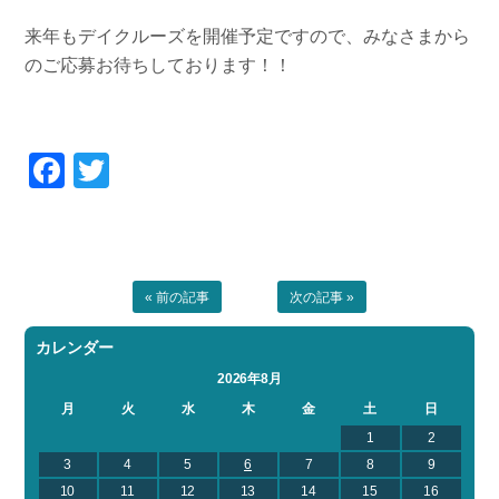
来年もデイクルーズを開催予定ですので、みなさまから
のご応募お待ちしております！！
Facebook
Twitter
« 前の記事
次の記事 »
カレンダー
2026年8月
月
火
水
木
金
土
日
1
2
3
4
5
6
7
8
9
10
11
12
13
14
15
16